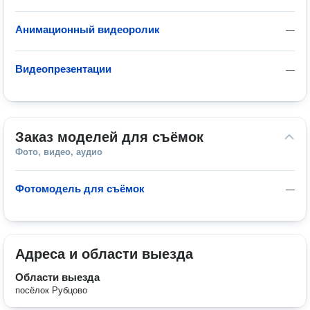
Анимационный видеоролик
—
Видеопрезентации
—
Заказ моделей для съёмок
Фото, видео, аудио
Фотомодель для съёмок
—
Адреса и области выезда
Области выезда
посёлок Рубцово