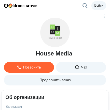
Войти
House Media
Позвонить
Чат
Предложить заказ
Об организации
Выезжает