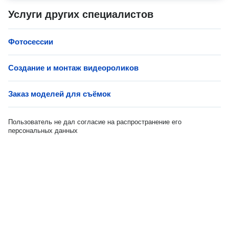
Услуги других специалистов
Фотосессии
Создание и монтаж видеороликов
Заказ моделей для съёмок
Пользователь не дал согласие на распространение его
персональных данных