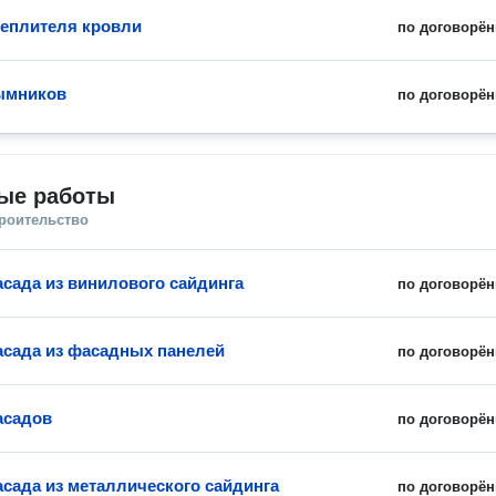
теплителя кровли
по договорён
ымников
по договорён
ые работы
троительство
сада из винилового сайдинга
по договорён
сада из фасадных панелей
по договорён
асадов
по договорён
сада из металлического сайдинга
по договорён