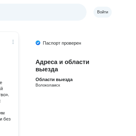
Войти
Паспорт проверен
Адреса и области
выезда
Области выезда
е
Волоколамск
ый
во».
с
им
и без