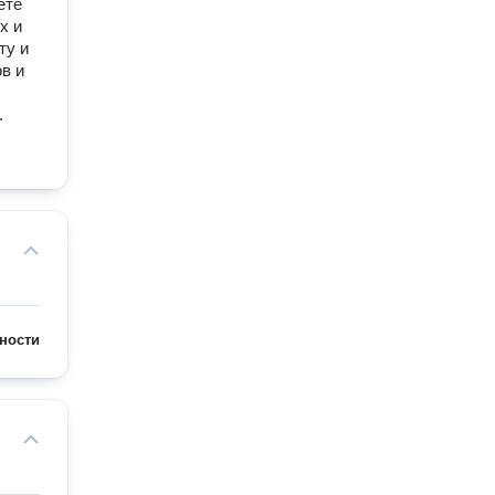
ете
х и
ту и
в и
.
ности