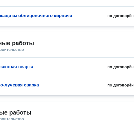
сада из облицовочного кирпича
по договорён
ные работы
троительство
аковая сварка
по договорён
о-лучевая сварка
по договорён
ые работы
троительство