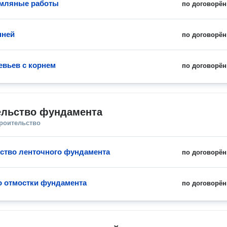
емляные работы
по договорён
пней
по договорён
евьев с корнем
по договорён
ельство фундамента
троительство
ство ленточного фундамента
по договорён
о отмостки фундамента
по договорён