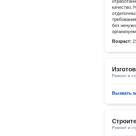
отработанн
качество. 
отделочных
требования
без ненужн
организуем
Возраст:
1
Изготов
Ремонт и с
Вызвать з
Строите
Ремонт и с