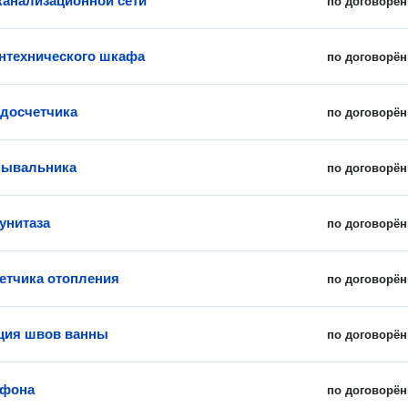
канализационной сети
по договорён
нтехнического шкафа
по договорён
досчетчика
по договорён
мывальника
по договорён
унитаза
по договорён
етчика отопления
по договорён
ция швов ванны
по договорён
ифона
по договорён