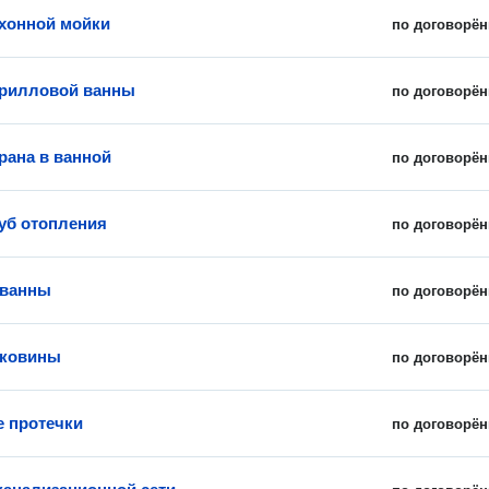
хонной мойки
по договорён
крилловой ванны
по договорён
рана в ванной
по договорён
уб отопления
по договорён
 ванны
по договорён
аковины
по договорён
е протечки
по договорён