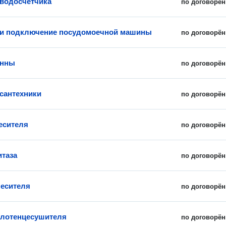
 водосчетчика
по договорён
 и подключение посудомоечной машины
по договорён
анны
по договорён
сантехники
по договорён
есителя
по договорён
итаза
по договорён
есителя
по договорён
олотенцесушителя
по договорён