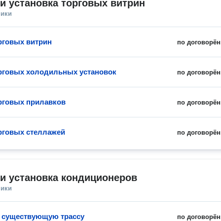
и установка торговых витрин
ники
рговых витрин
по договорён
рговых холодильных установок
по договорён
рговых прилавков
по договорён
рговых стеллажей
по договорён
и установка кондиционеров
ники
 существующую трассу
по договорён