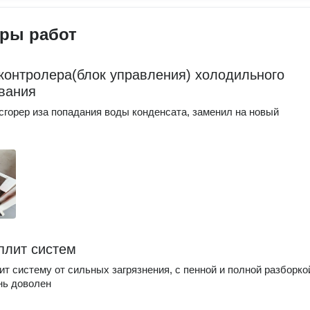
ры работ
контролера(блок управления) холодильного
вания
сгорер иза попадания воды конденсата, заменил на новый
плит систем
т систему от сильных загрязнения, с пенной и полной разборко
нь доволен