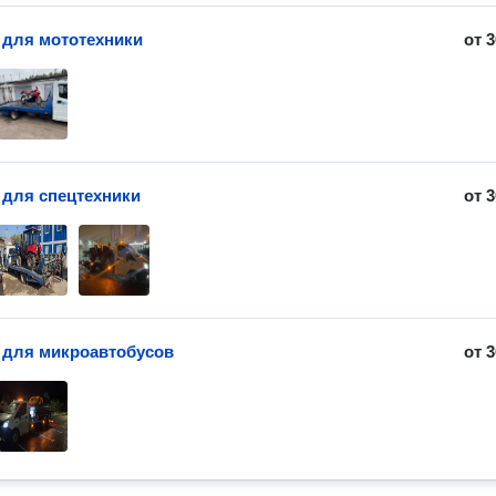
 для мототехники
от
3
 для спецтехники
от
3
 для микроавтобусов
от
3