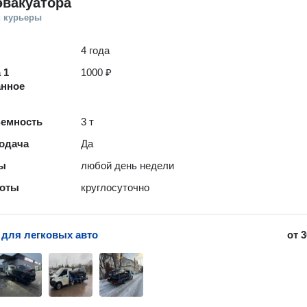
эвакуатора
и курьеры
4 года
 1
1000 ₽
анное
ъемность
3 т
одача
Да
ты
любой день недели
боты
круглосуточно
 для легковых авто
от
3