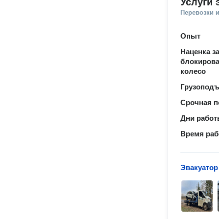
Услуги 
Перевозки 
Опыт
Наценка за
блокиров
колесо
Грузопод
Срочная п
Дни рабо
Время ра
Эвакуатор