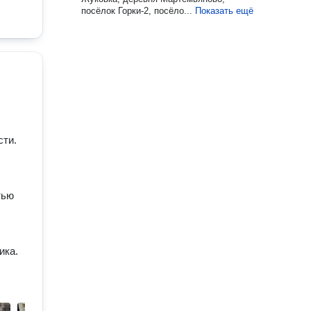
посёлок Горки-2, посёло...
Показать ещё
сти.
тью
ика.