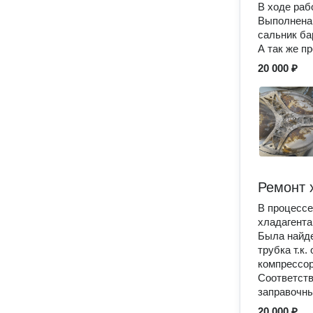
В ходе раб
Выполнена 
сальник ба
А так же п
20 000 ₽
Ремонт 
В процессе
хладагент
Была найде
трубка т.к
компрессо
Соответств
заправочны
20 000 ₽