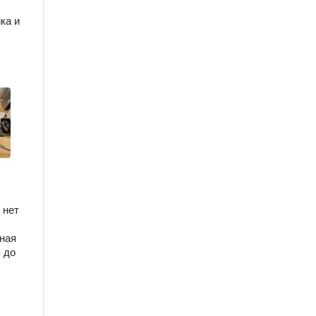
ка и
 нет
рная
я до