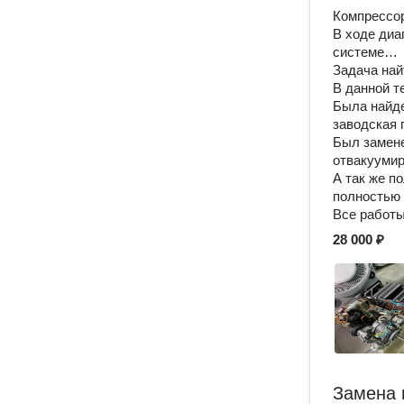
Компрессор
В ходе диа
системе…
Задача най
В данной т
Была найде
заводская 
Был замене
отвакуумир
А так же п
полностью
Все работы
28 000 ₽
Замена 