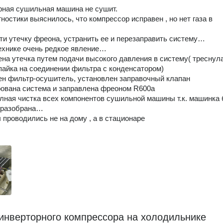
ная сушильная машина не сушит.
гностики выяснилось, что компрессор исправен , но нет газа в
ти утечку фреона, устранить ее и перезаправить систему…
ехнике очень редкое явление…
на утечка путем подачи высокого давления в систему( треснул
пайка на соединении фильтра с конденсатором)
н фильтр-осушитель, установлен заправочный клапан
ована система и заправлена фреоном R600a
олная чистка всех компонентов сушильной машины т.к. машинка
 разобрана…
 проводились не на дому , а в стационаре
инверторного компрессора на холодильнике