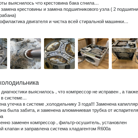
оты выяснилось что крестовина бака сгнила…
замена крестовины и замена подшипникового узла ( 2 подшипни
рабана)
рофилактика двигателя и чистка всей стиральной машинки…
холодильника
 диагностики выяснилось , что компрессор не исправен , а также
а в системе…
на утечка в системе ,холодильнику 3 года!!! Заменена капилля
. она была забита, и заменена алюминиевая трубка от испарител
ра
енно заменен компрессор , фильтр-осушитель, установлен
й клапан и заправлена система хладагентом R600a