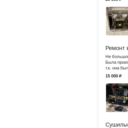
Ремонт 
Не большой
Была произ
т.к. она б
15 000 ₽
Сушильн