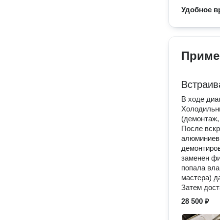
Удобное в
Приме
Встраив
В ходе диа
Холодильни
(демонтаж,
После вскр
алюминиевы
демонтиров
заменен фи
попала вла
мастера) д
Затем дост
28 500 ₽