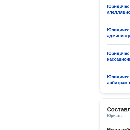
Юридическ
апелляцио
Юридическ
админист
Юридическ
кассацион
Юридическ
арбитражн
Состав
Юристы
Место раб