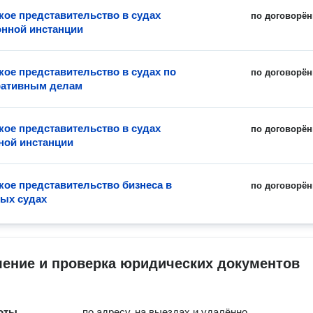
ое представительство в судах
по договорён
нной инстанции
ое представительство в судах по
по договорён
ративным делам
ое представительство в судах
по договорён
ной инстанции
ое представительство бизнеса в
по договорён
ых судах
ление и проверка юридических документов
оты
по адресу, на выездах и удалённо