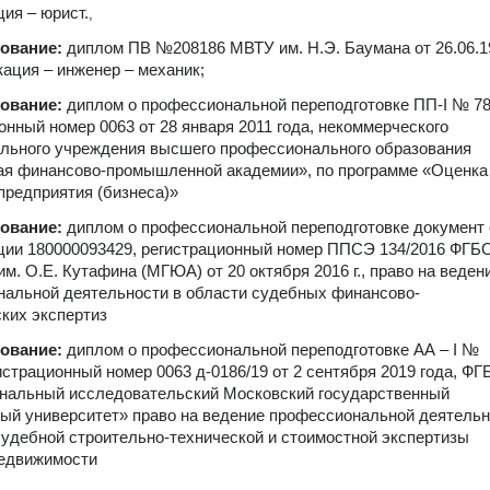
ия – юрист.
,
зование:
диплом ПВ №208186 МВТУ им. Н.Э. Баумана от 26.06.1
икация – инженер – механик;
зование:
диплом о профессиональной переподготовке ПП-I № 7
онный номер 0063 от 28 января 2011 года, некоммерческого
льного учреждения высшего профессионального образования
ая финансово-промышленной академии», по программе «Оценка
предприятия (бизнеса)»
зование:
диплом о профессиональной переподготовке документ 
ции 180000093429, регистрационный номер ППСЭ 134/2016 ФГБ
. О.Е. Кутафина (МГЮА) от 20 октября 2016 г., право на веден
альной деятельности в области судебных финансово-
ких экспертиз
зование:
диплом о профессиональной переподготовке АА – I №
истрационный номер 0063 д-0186/19 от 2 сентября 2019 года, Ф
нальный исследовательский Московский государственный
ый университет» право на ведение профессиональной деятельн
судебной строительно-технической и стоимостной экспертизы
недвижимости