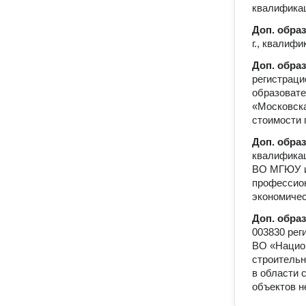
квалификац
Доп. обра
г., квалиф
Доп. обра
регистраци
образовате
«Московск
стоимости 
Доп. обра
квалифика
ВО МГЮУ им
профессион
экономичес
Доп. обра
003830 рег
ВО «Нацио
строительн
в области 
объектов 