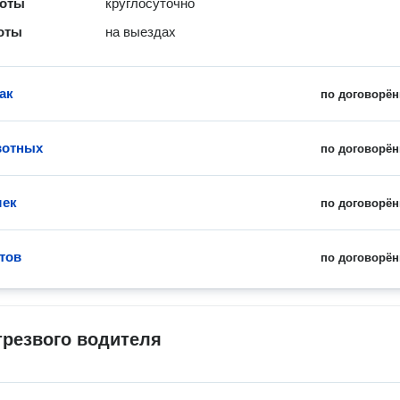
боты
круглосуточно
оты
на выездах
ак
по договорён
вотных
по договорён
шек
по договорён
тов
по договорён
трезвого водителя