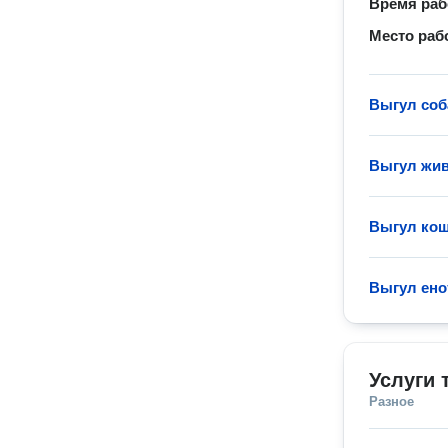
Время ра
Место раб
Выгул соб
Выгул жи
Выгул ко
Выгул ено
Услуги 
Разное