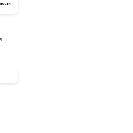
ности
я