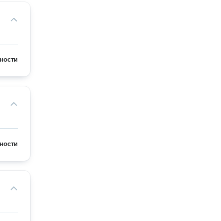
ности
ности