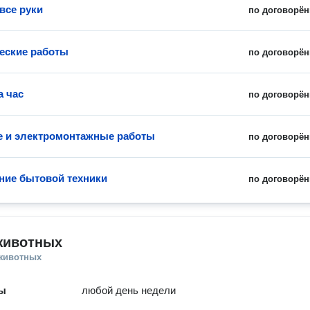
все руки
по договорён
еские работы
по договорён
а час
по договорён
 и электромонтажные работы
по договорён
ие бытовой техники
по договорён
животных
 животных
ты
любой день недели