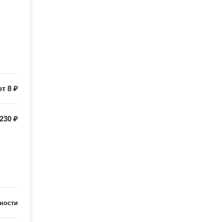
от
8 ₽
230 ₽
ности