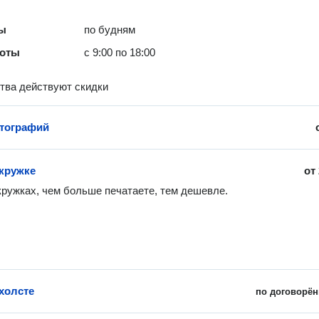
ты
по будням
боты
с 9:00 по 18:00
тва действуют скидки
тографий
 кружке
от
кружках, чем больше печатаете, тем дешевле.
 холсте
по договорён