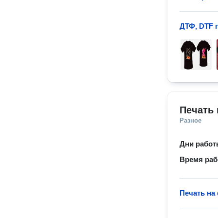
ДТФ, DTF 
Печать 
Разное
Дни рабо
Время ра
Печать на