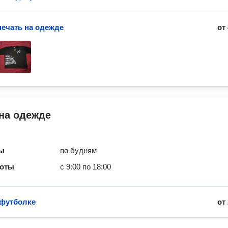
печать на одежде
от
на одежде
ты
по будням
боты
с 9:00 по 18:00
 футболке
от