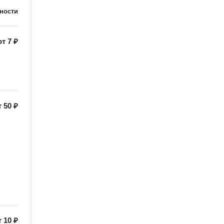
ности
от
7 ₽
т
50 ₽
т
10 ₽