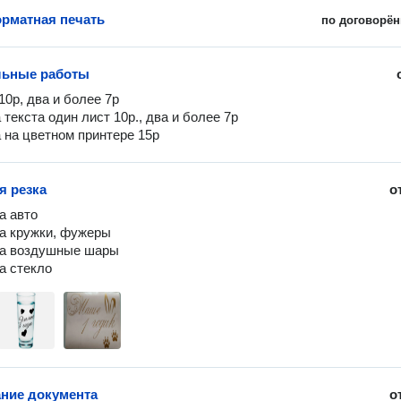
рматная печать
по договорён
льные работы
0р, два и более 7р

текста один лист 10р., два и более 7р

 на цветном принтере 15р
я резка
о
 авто

а кружки, фужеры

а воздушные шары

а стекло
ние документа
о