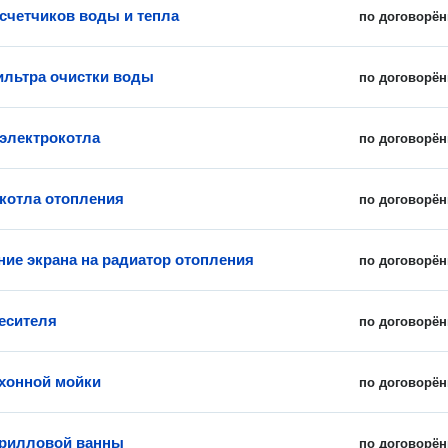
счетчиков воды и тепла
по договорён
льтра очистки воды
по договорён
 электрокотла
по договорён
 котла отопления
по договорён
ние экрана на радиатор отопления
по договорён
есителя
по договорён
хонной мойки
по договорён
крилловой ванны
по договорён