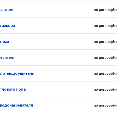
есителя
по договорён
е засора
по договорён
итаза
по договорён
есителя
по договорён
олотенцесушителя
по договорён
плового пола
по договорён
 водонагревателя
по договорён