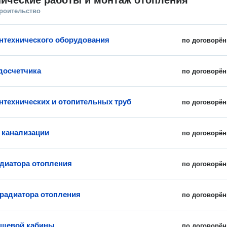
ические работы и монтаж отопления
троительство
нтехнического оборудования
по договорён
досчетчика
по договорён
нтехнических и отопительных труб
по договорён
 канализации
по договорён
диатора отопления
по договорён
 радиатора отопления
по договорён
ушевой кабины
по договорён