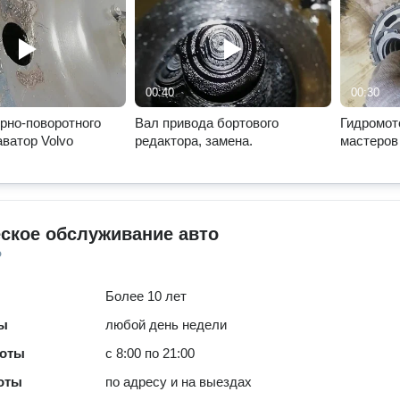
00:40
00:30
рно-поворотного
Вал привода бортового
Гидромот
аватор Volvo
редактора, замена.
мастеров
ское обслуживание авто
о
Более 10 лет
ты
любой день недели
боты
с 8:00 по 21:00
оты
по адресу и на выездах