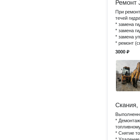
Ремонт 
При ремонт
течей гидр
* замена г
* замена г
* замена у
* ремонт (
3000 ₽
Скания,
Выполненн
* Демонтаж
топливному
* Снятие т
* Удаление