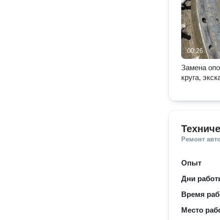
00:26
Замена опо
круга, экск
Техниче
Ремонт авт
Опыт
Дни рабо
Время ра
Место раб