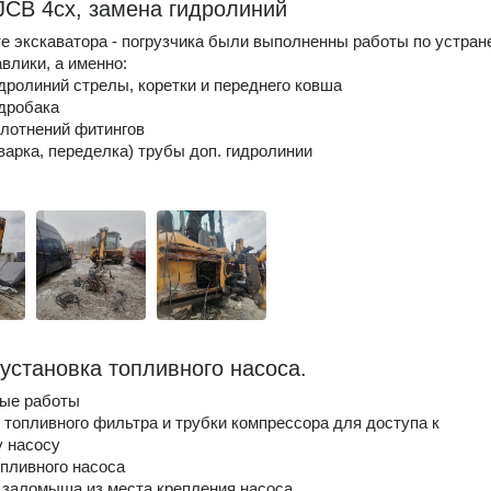
JCB 4cx, замена гидролиний
е экскаватора - погрузчика были выполненны работы по устра
авлики, а именно:
идролиний стрелы, коретки и переднего ковша
идробака
плотнений фитингов
сварка, переделка) трубы доп. гидролинии
 установка топливного насоса.
ые работы
 топливного фильтра и трубки компрессора для доступа к
 насосу
опливного насоса
 заломыша из места крепления насоса