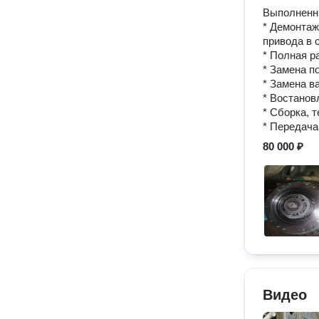
Выполненн
* Демонтаж
привода в 
* Полная р
* Замена п
* Замена в
* Востанов
* Сборка, 
* Передача
80 000 ₽
Видео