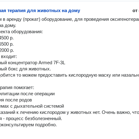
ая терапия для животных на дому
от
 в аренду (прокат) оборудование, для проведения оксигенотерап
 дому. 

екта оборудования: 

500 р.

500 р.

000 р.

входит:

ный концентратор Armed 7F-3L

ный бокс для животных.

обится то можем предоставить кислородную маску или назальн
рапия помогает:

билитации после операции

ия после родов

емах с дыхательной системой

азаний к лечению кислородом у животных нет. Очень важно, что
я - процесс безболезненный. 

оконсультируем подробно.