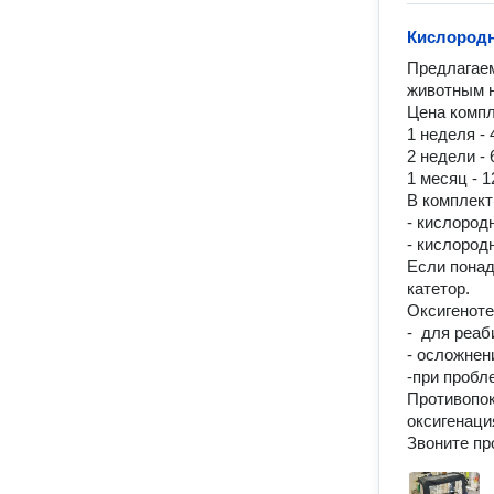
Кислородн
Предлагаем
животным на
Цена компл
1 неделя - 4
2 недели - 6
1 месяц - 12
В комплект 
- кислород
- кислород
Если понад
катетор.

Оксигеноте
-  для реа
- осложнен
-при пробл
Противопок
оксигенаци
Звоните пр