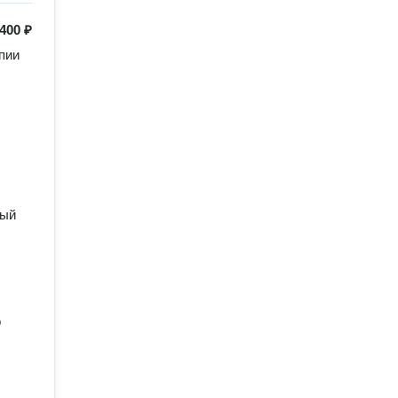
400 ₽
ии 
ый 
 