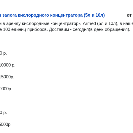
 залога кислородного концентратора (5л и 10л)
от
 в аренду кислородные концентраторы Armed (5л и 10л), в наше
е 100 единиц приборов. Доставим - сегодня(в день обращения).

 р.

0000 р.

15000р.

0000р.

 р.

000р.
