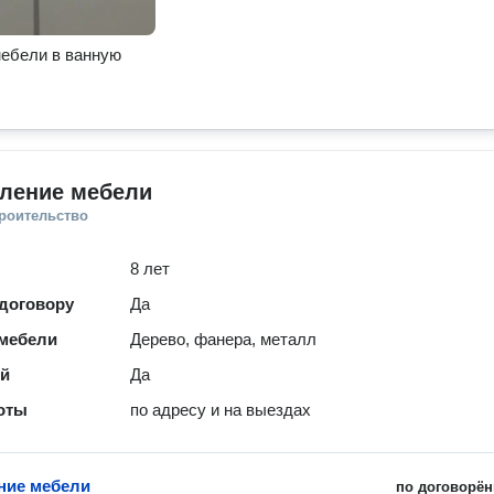
ебели в ванную
вление мебели
троительство
8 лет
 договору
Да
мебели
Дерево, фанера, металл
ей
Да
оты
по адресу и на выездах
ние мебели
по договорён