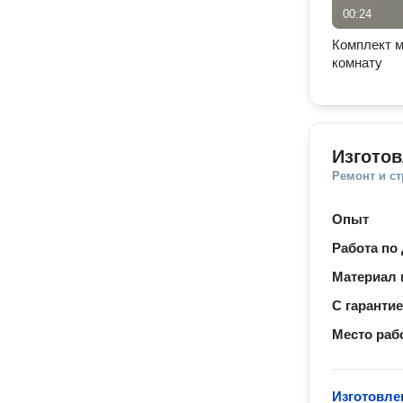
00:24
Комплект м
комнату
Изгото
Ремонт и с
Опыт
Работа по
Материал 
С гаранти
Место раб
Изготовле