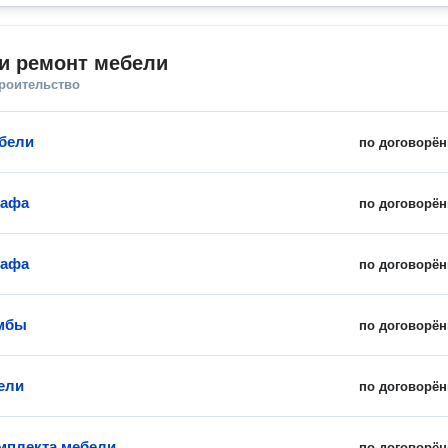
и ремонт мебели
троительство
бели
по договорён
кафа
по договорён
кафа
по договорён
умбы
по договорён
ели
по договорён
мплекта мебели
по договорён