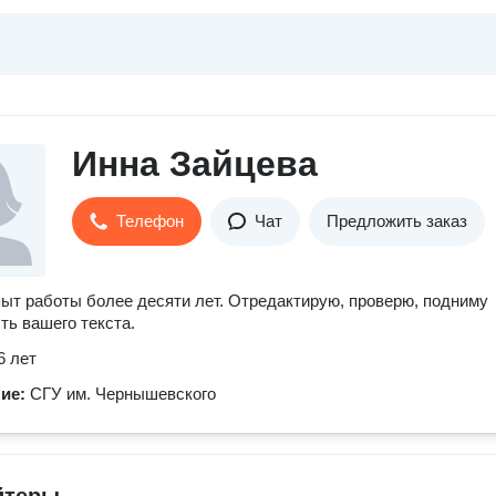
Инна Зайцева
Телефон
Чат
Предложить заказ
пыт работы более десяти лет. Отредактирую, проверю, подниму
ть вашего текста.
6 лет
ние:
СГУ им. Чернышевского