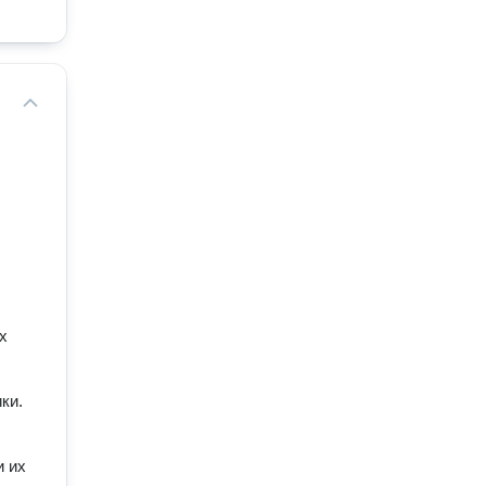
х
ки.
и их