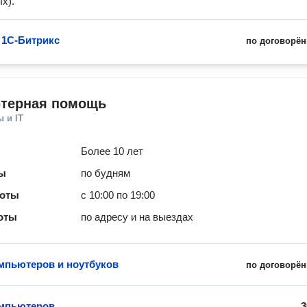
х).
 1С-Битрикс
по договорён
терная помощь
 и IT
Более 10 лет
ты
по будням
боты
с 10:00 по 19:00
оты
по адресу и на выездах
мпьютеров и ноутбуков
по договорён
омпьютеров
3