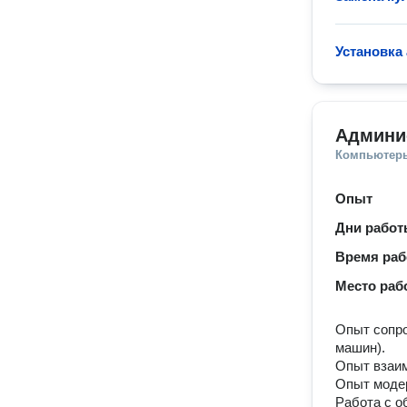
Установка
Админи
Компьютеры
Опыт
Дни рабо
Время ра
Место раб
Опыт сопро
машин).
Опыт взаим
Опыт моде
Работа с о