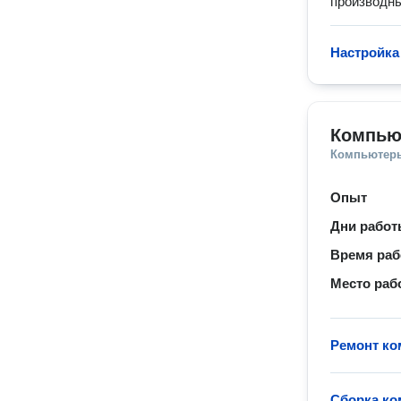
производны
Настройка
Компью
Компьютеры
Опыт
Дни рабо
Время ра
Место раб
Ремонт ко
Сборка к