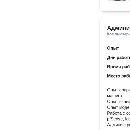
Админи
Компьютеры
Опыт
Дни рабо
Время ра
Место раб
Опыт сопро
машин).
Опыт взаим
Опыт моде
Работа с о
pfSense, Id
Администри