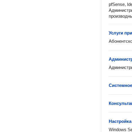
pfSense, Id
Администри
производны
Услуги пр
Абонентско
Администр
Администри
Системное
Консульта
Настройка
Windows Se