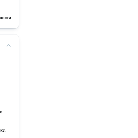
ности
х
ки.