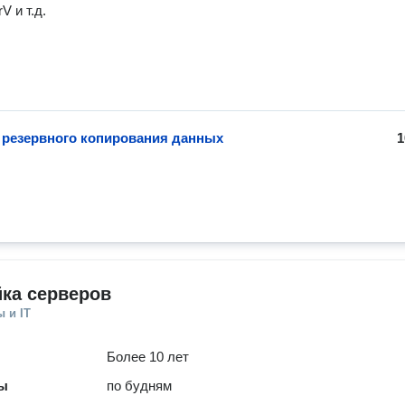
V и т.д.
 резервного копирования данных
1
ка серверов
 и IT
Более 10 лет
ты
по будням