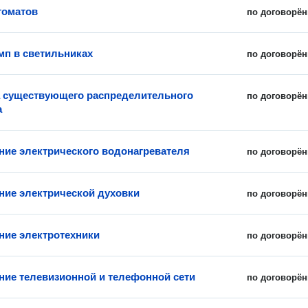
томатов
по договорён
мп в светильниках
по договорён
 существующего распределительного
по договорён
а
ие электрического водонагревателя
по договорён
ие электрической духовки
по договорён
ие электротехники
по договорён
ие телевизионной и телефонной сети
по договорён