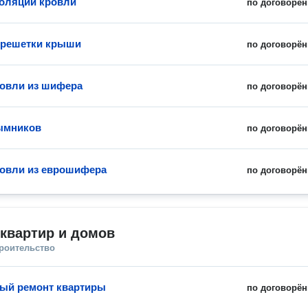
оляции кровли
по договорён
брешетки крыши
по договорён
овли из шифера
по договорён
ымников
по договорён
овли из еврошифера
по договорён
квартир и домов
троительство
ый ремонт квартиры
по договорён