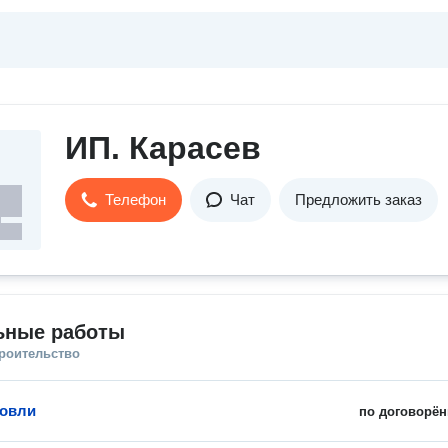
ИП. Карасев
Телефон
Чат
Предложить заказ
ьные работы
троительство
ровли
по договорён