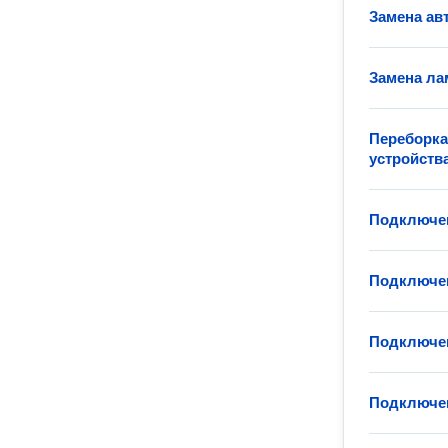
Замена ав
Замена ла
Переборка
устройств
Подключен
Подключен
Подключен
Подключен