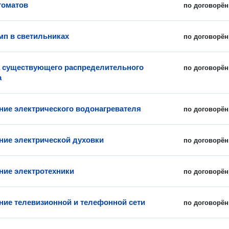
томатов
по договорён
мп в светильниках
по договорён
 существующего распределительного
по договорён
а
ие электрического водонагревателя
по договорён
ие электрической духовки
по договорён
ие электротехники
по договорён
ие телевизионной и телефонной сети
по договорён