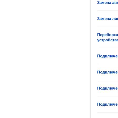
Замена ав
Замена ла
Переборка
устройств
Подключен
Подключен
Подключен
Подключен