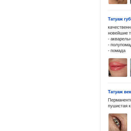
Татуаж губ
качественн
новейшие т
- акварель
- полупомад
Татуаж ве
Перманентн
пушистая к