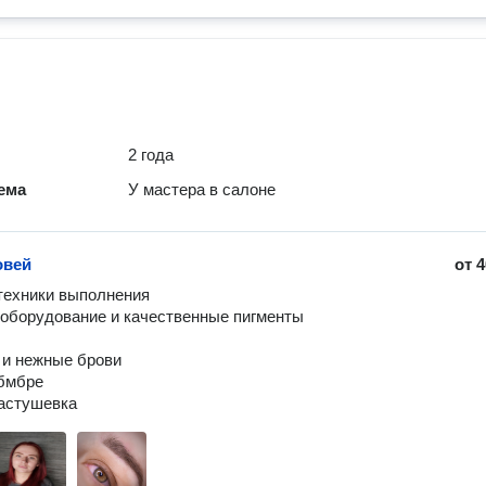
2 года
ема
У мастера в салоне
овей
от
4
ехники выполнения

 оборудование и качественные пигменты

 и нежные брови

бмбре
