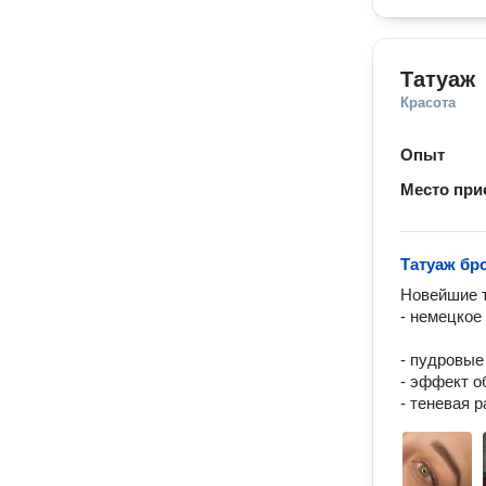
Татуаж
Красота
Опыт
Место при
Татуаж бр
Новейшие т
- немецкое
- пудровые
- эффект о