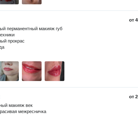
от
4
ый перманентный макияж губ

ехники

ный прокрас

а

к
от
2
ый макияж век

расивая межресничка