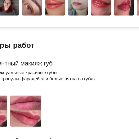
ры работ
нтный макияж губ
ексуальные красивые губы
и гранулы фарадейса и белые пятна на губах