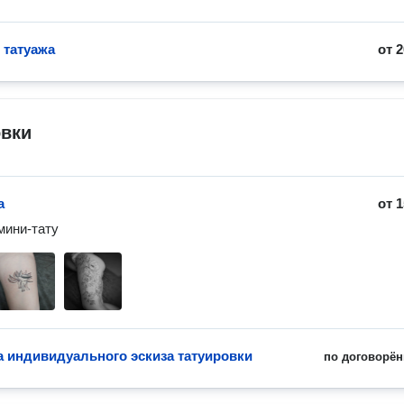
 татуажа
от
2
овки
а
от
1
мини-тату
а индивидуального эскиза татуировки
по договорён