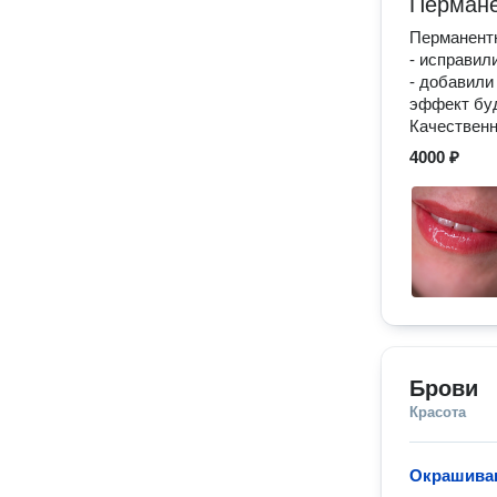
Пермане
Перманент
- исправил
- добавили
эффект буд
Качествен
4000 ₽
Брови
Красота
Окрашиван