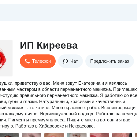
ИП Киреева
Телефон
Чат
Предложить заказ
вушки, приветствую вас. Меня зовут Екатерина и я являюсь
анным мастером в области перманентного макияжа. Приглашаю
и-студию правильного перманентного макияжа. Я работаю со вс
ови, губы и глазки. Натуральный, красивый и качественный
ый макияж - это ко мне. Много красивых работ. Всю информаци
ю каждому лично. Индивидуальный подход. Работаю на немец
ии. Пигменты премиум класса. Пишите мне на вотсап и я вас
тирую. Работаю в Хабаровске и Некрасовке.