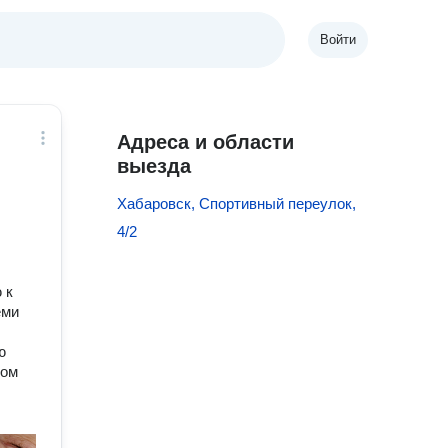
Войти
Адреса и области
выезда
Хабаровск, Спортивный переулок,
4/2
 к
еми
ю
ком