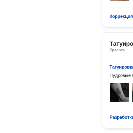
Коррекция
Татуир
Красота
Татуировк
Пудровые 
Разработк