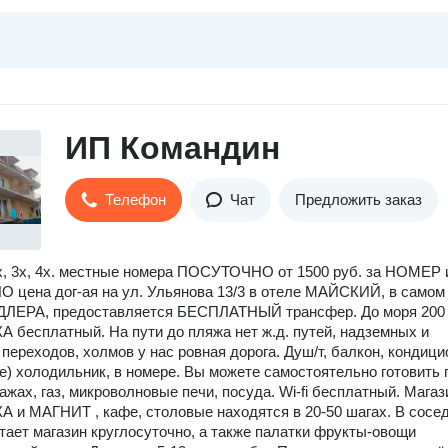
ИП Командин
Телефон
Чат
Предложить заказ
, 3х, 4х. местные номера ПОСУТОЧНО от 1500 руб. за НОМЕР 
цена дог-ая на ул. Ульянова 13/3 в отеле МАЙСКИЙ, в самом
ЛЕРА, предоставляется БЕСПЛАТНЫЙ трансфер. До моря 200 
 бесплатный. На пути до пляжа нет ж.д. путей, надземных и
переходов, холмов у нас ровная дорога. Душ/т, балкон, кондици
е) холодильник, в номере. Вы можете самостоятельно готовить 
тажах, газ, микроволновые печи, посуда. Wi-fi бесплатный. Мага
и МАГНИТ , кафе, столовые находятся в 20-50 шагах. В сосе
тает магазин круглосуточно, а также палатки фрукты-овощи