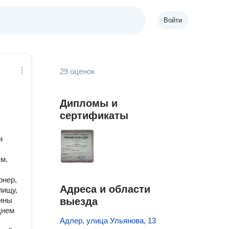
Войти
29 оценок
Дипломы и
сертификаты
и
м.
онер,
Адреса и области
пищу,
зины
выезда
днем
Адлер, улица Ульянова, 13