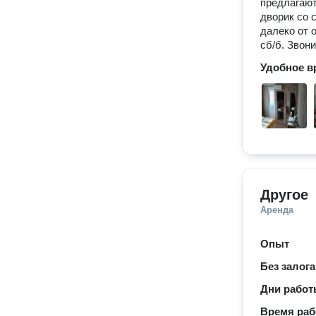
предлагают
дворик со 
далеко от 
сб/б. Звон
Удобное в
Другое
Аренда
Опыт
Без залога
Дни рабо
Время ра