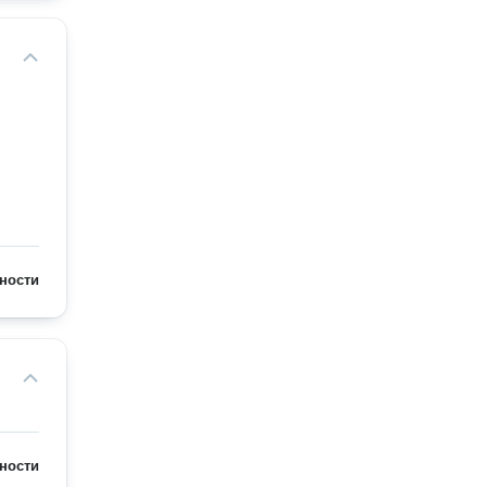
ности
ности