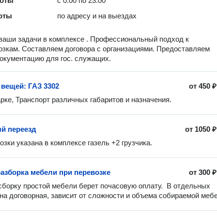
боты
с 0:00 по 23:00
оты
по адресу и на выездах
аши задачи в комплексе . Профессиональный подход к
озкам. Составляем договора с организациями. Предоставляем
окументацию для гос. служащих.
 вещей: ГАЗ 3302
от
450 ₽
рке, Транспорт различных габаритов и назначения. 
й переезд
от
1050 ₽
озки указана в комплексе газель +2 грузчика.
разборка мебели при перевозке
от
300 ₽
сборку простой мебели берет почасовую оплату.  В отдельных 
на договорная, зависит от сложности и объема собираемой меб