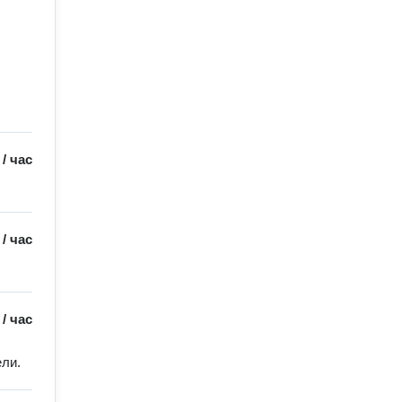
/
час
/
час
/
час
ели.