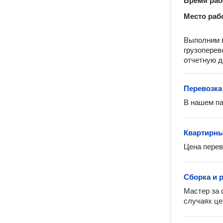
Время ра
Место раб
Выполним в
грузоперев
отчетную д
Перевозка
В нашем па
Квартирны
Цена перев
Сборка и 
Мастер за 
случаях це