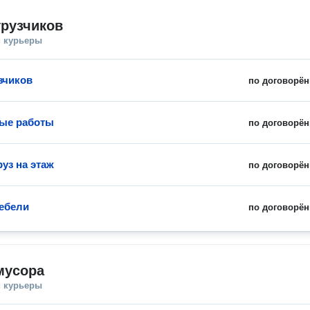
грузчиков
и курьеры
зчиков
по договорён
ые работы
по договорён
уз на этаж
по договорён
ебели
по договорён
мусора
и курьеры