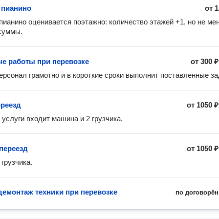
 пианино
от
1
пианино оценивается поэтажно: количество этажей +1, но не мен
суммы.  
е работы при перевозке
от
300 ₽
реезд
от
1050 ₽
 услуги входит машина и 2 грузчика.
переезд
от
1050 ₽
грузчика.
демонтаж техники при перевозке
по договорён