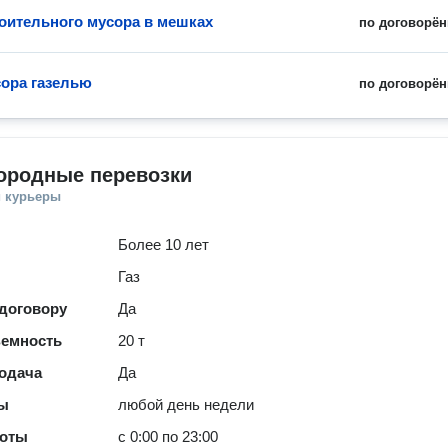
оительного мусора в мешках
по договорён
ора газелью
по договорён
ородные перевозки
и курьеры
Более 10 лет
Газ
 договору
Да
ъемность
20 т
одача
Да
ты
любой день недели
боты
с 0:00 по 23:00