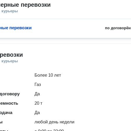
нерные перевозки
и курьеры
ные перевозки
по договорён
ревозки
и курьеры
Более 10 лет
Газ
 договору
Да
ъемность
20 т
одача
Да
ты
любой день недели