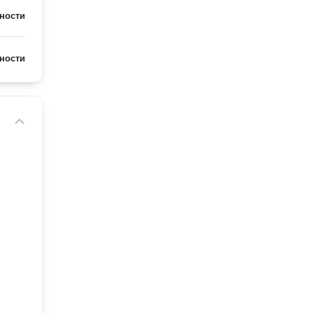
ности
ности