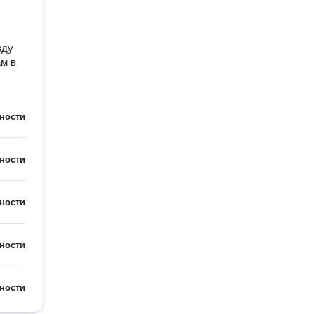
зду
ам в
ности
ности
ности
ности
ности