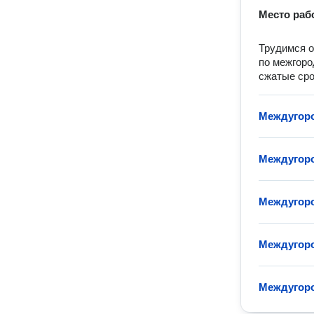
Место раб
Трудимся о
по межгоро
сжатые сро
Междугор
Междугоро
Междугор
Междугоро
Междугоро