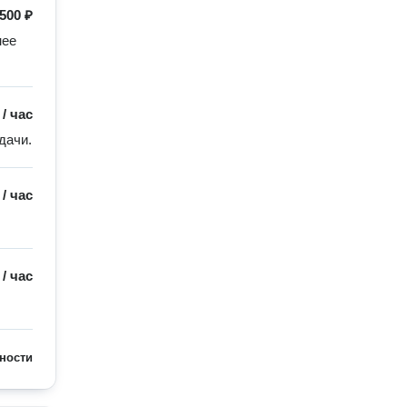
500 ₽
ее 
/
час
Опытный персонал грамотно и в короткие сроки выполнит поставленные задачи. 
/
час
/
час
ности