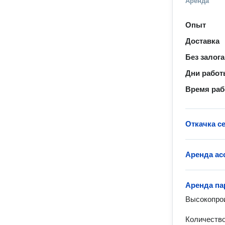
Аренда
Опыт
Доставка
Без залога
Дни рабо
Время ра
Откачка с
Аренда ас
Аренда па
Высокопрои
Количество