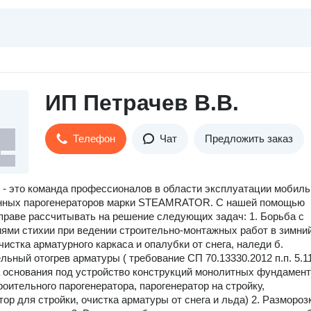
ИП Петрачев В.В.
Телефон
Чат
Предложить заказ
 - это команда профессионалов в области эксплуатации мобил
ных парогенераторов марки STEAMRATOR. С нашей помощью
 праве рассчитывать на решение следующих задач: 1. Борьба с
ями стихии при ведении строительно-монтажных работ в зимни
чистка арматурного каркаса и опалубки от снега, наледи б.
льный отогрев арматуры ( требование СП 70.13330.2012 п.п. 5.11.
 основания под устройство конструкций монолитных фундамен
роительного парогенератора, парогенератор на стройку,
тор для стройки, очистка арматуры от снега и льда) 2. Размороз