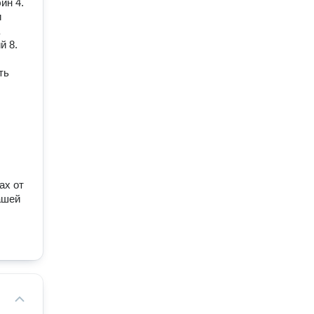
ин 4.
и
й 8.
ть
ах от
ашей