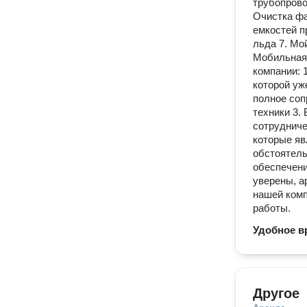
трубопрово
Очистка фа
емкостей п
льда 7. Мо
Мобильная 
компании: 
которой уж
полное соп
техники 3.
сотрудниче
которые я
обстоятель
обеспечени
уверены, а
нашей комп
работы.
Удобное в
Другое