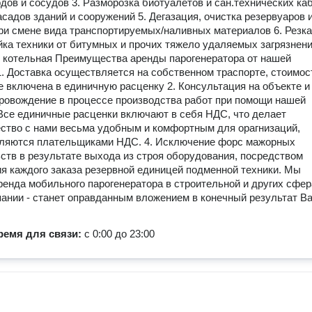
дов и сосудов 3. Разморозка биотуалетов и сан.технических каб
садов зданий и сооружений 5. Дегазация, очистка резервуаров 
ри смене вида транспортируемых/наливных материалов 6. Резка
йка техники от битумных и прочих тяжело удаляемых загрязнени
котельная Преимущества аренды парогенератора от нашей
1. Доставка осуществляется на собственном траспорте, стоимос
е включена в единичную расценку 2. Консультация на объекте и
ровождение в процессе производства работ при помощи нашей
 Все единичные расценки включают в себя НДС, что делает
ство с нами весьма удобным и комфортным для орагнизаций,
вляются плательщиками НДС. 4. Исключение форс мажорных
ств в результате выхода из строя оборудования, посредством
я каждого заказа резервной единицей подменной техники. Мы
ренда мобильного парогенератора в строительной и других сфер
ании - станет оправданным вложением в конечный результат В
ремя для связи:
с 0:00 до 23:00