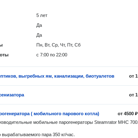
5 лет
Да
Да
ты
Пн, Вт, Ср, Чт, Пт, Сб
боты
с 7:00 по 22:00
ептиков, выгребных ям, канализации, биотуалетов
от
1
сенизатора
от
1
рогенератора ( мобильного парового котла)
от
4500 ₽
зводительные мобильные парогенераторы Steamrator MHC 700.
 вырабатываемого пара 350 кг/час.
