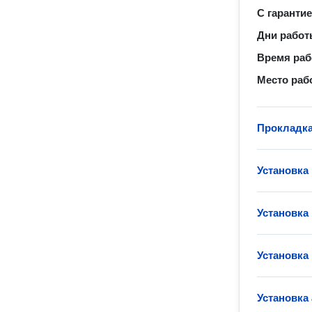
С гаранти
Дни рабо
Время ра
Место раб
Прокладка
Установка
Установка
Установка
Установка