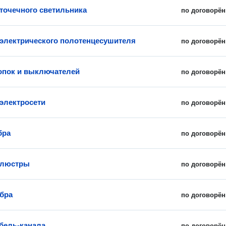
 точечного светильника
по договорён
 электрического полотенцесушителя
по договорён
опок и выключателей
по договорён
электросети
по договорён
бра
по договорён
 люстры
по договорён
бра
по договорён
бель-канала
по договорён