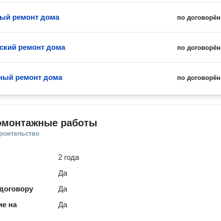
ый ремонт дома
по договорён
ский ремонт дома
по договорён
ный ремонт дома
по договорён
омонтажные работы
троительство
2 года
Да
 договору
Да
е на
Да