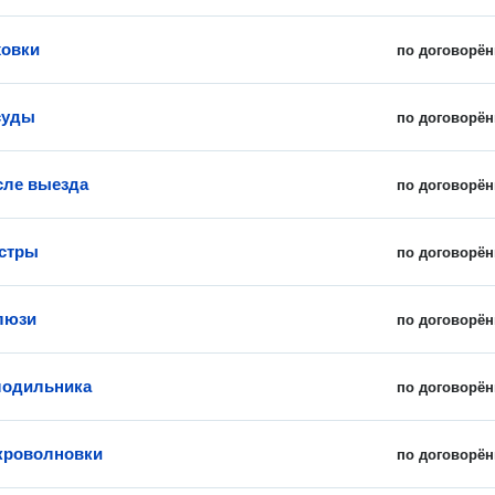
ховки
по договорён
суды
по договорён
сле выезда
по договорён
стры
по договорён
люзи
по договорён
лодильника
по договорён
кроволновки
по договорён