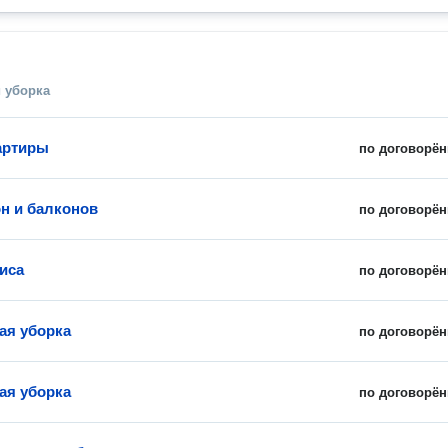
 уборка
артиры
по договорён
н и балконов
по договорён
иса
по договорён
ая уборка
по договорён
ая уборка
по договорён