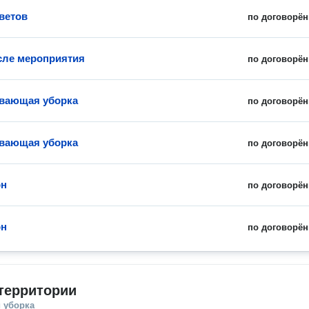
ветов
по договорён
сле мероприятия
по договорён
вающая уборка
по договорён
вающая уборка
по договорён
он
по договорён
он
по договорён
территории
 уборка