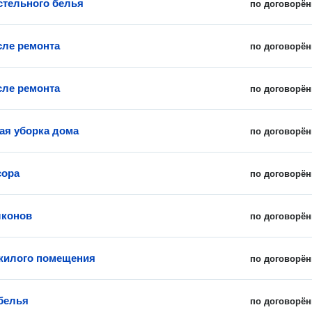
стельного белья
по договорён
сле ремонта
по договорён
сле ремонта
по договорён
ая уборка дома
по договорён
сора
по договорён
лконов
по договорён
жилого помещения
по договорён
белья
по договорён