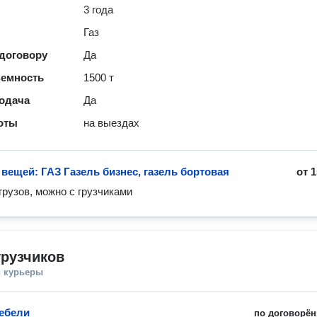
3 года
Газ
 договору
Да
ъемность
1500 т
одача
Да
оты
на выездах
 вещей: ГАЗ Газель бизнес, газель бортовая
от
1
грузов, можно с грузчиками
грузчиков
и курьеры
ебели
по договорён