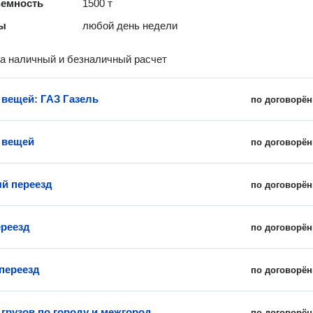
ъемность
1500 т
ты
любой день недели
а наличный и безналичный расчет
 вещей: ГАЗ Газель
по договорён
 вещей
по договорён
й переезд
по договорён
реезд
по договорён
переезд
по договорён
 грузов по городу и межгород
по договорён