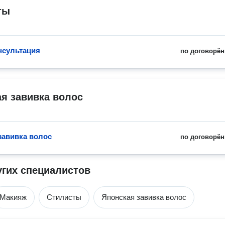
ты
нсультация
по договорён
я завивка волос
завивка волос
по договорён
угих специалистов
Макияж
Стилисты
Японская завивка волос