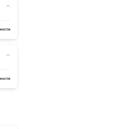
ности
ности