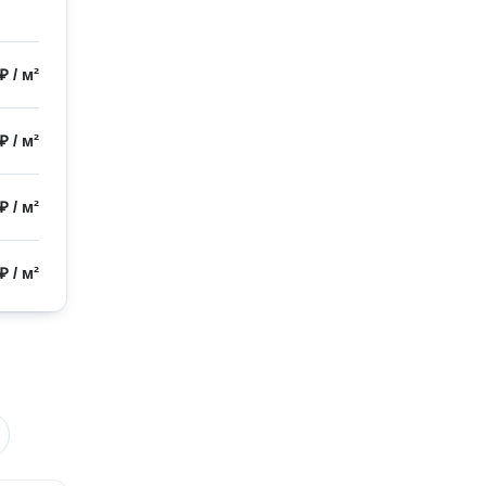
 ₽
/
м²
 ₽
/
м²
 ₽
/
м²
 ₽
/
м²