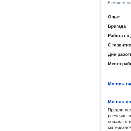
Ремонт и с
Опыт
Бригада
Работа по
С гаранти
Дни рабо
Место раб
Монтаж ги
Монтаж по
Предлагаем
реечных по
поражают в
материалов