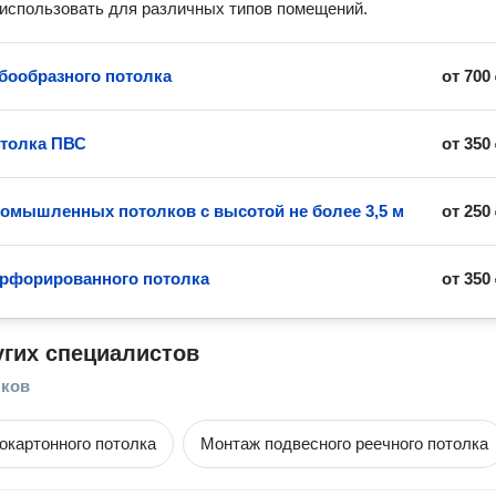
использовать для различных типов помещений.
бообразного потолка
от
700
толка ПВС
от
350
омышленных потолков с высотой не более 3,5 м
от
250
рфорированного потолка
от
350
угих специалистов
лков
окартонного потолка
Монтаж подвесного реечного потолка