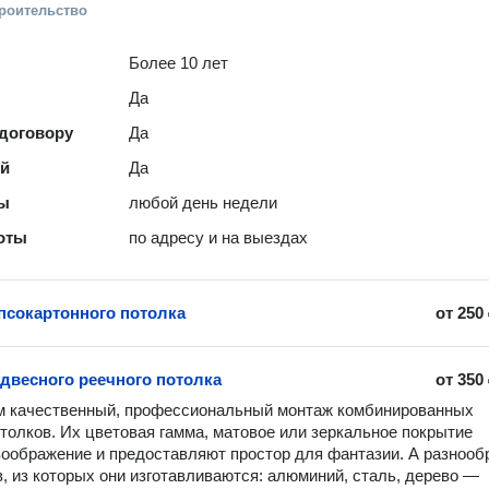
троительство
Более 10 лет
Да
 договору
Да
ей
Да
ты
любой день недели
оты
по адресу и на выездах
псокартонного потолка
от
250
двесного реечного потолка
от
350
 качественный, профессиональный монтаж комбинированных 
толков. Их цветовая гамма, матовое или зеркальное покрытие 
оображение и предоставляют простор для фантазии. А разнообр
, из которых они изготавливаются: алюминий, сталь, дерево — 