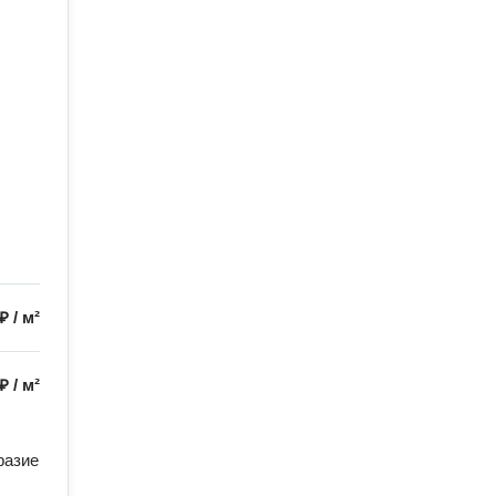
 ₽
/
м²
 ₽
/
м²
азие 