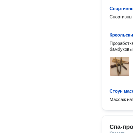
Спортивн
Спортивны
Креольски
Проработка
бамбуковый
Стоун мас
Массаж на
Спа-пр