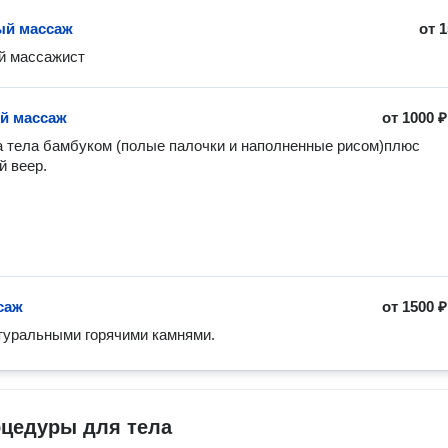
ый массаж
от
1
й массажист
й массаж
от
1000 ₽
 тела бамбуком (полые палочки и наполненные рисом)плюс 
 веер.
саж
от
1500 ₽
туральными горячими камнями.
оцедуры для тела