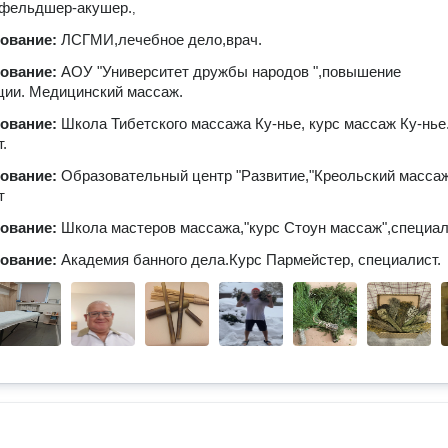
.фельдшер-акушер.
,
зование:
ЛСГМИ,лечебное дело,врач.
зование:
АОУ "Университет дружбы народов ",повышение
ции. Медицинский массаж.
зование:
Школа Тибетского массажа Ку-нье, курс массаж Ку-нье
.
зование:
Образовательный центр "Развитие,"Креольский массаж
т
зование:
Школа мастеров массажа,"курс Стоун массаж",специал
зование:
Академия банного дела.Курс Пармейстер, специалист.