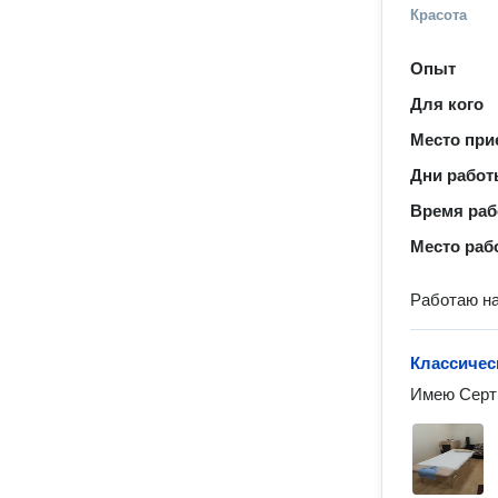
Красота
Опыт
Для кого
Место при
Дни рабо
Время ра
Место раб
Работаю на
Классичес
Имею Серти