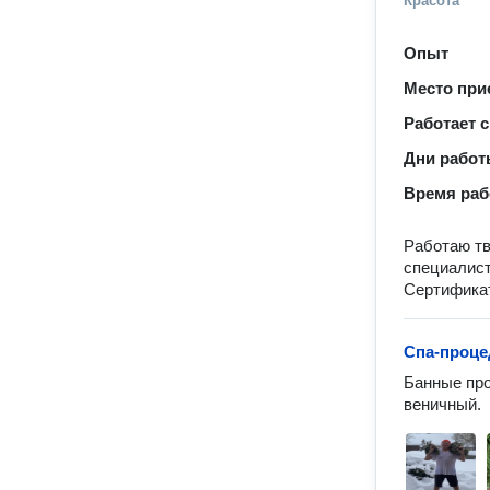
Красота
Опыт
Место при
Работает с
Дни рабо
Время ра
Работаю тв
специалист
Сертификат
Спа-проце
Банные про
веничный.