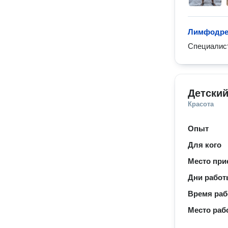
Лимфодре
Специалис
Детски
Красота
Опыт
Для кого
Место при
Дни рабо
Время ра
Место раб