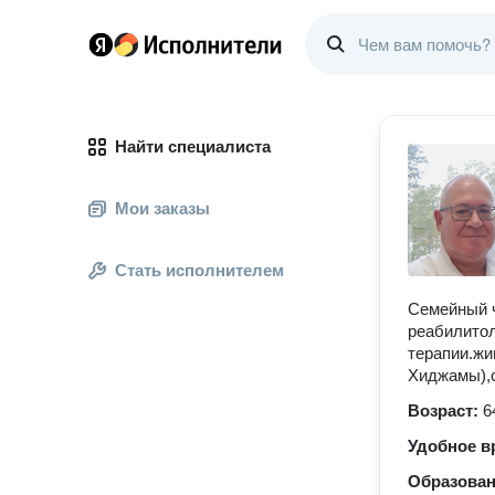
Найти специалиста
Мои заказы
Стать исполнителем
Семейный ч
реабилитол
терапии.жи
Хиджамы),с
Возраст:
6
Удобное в
Образова