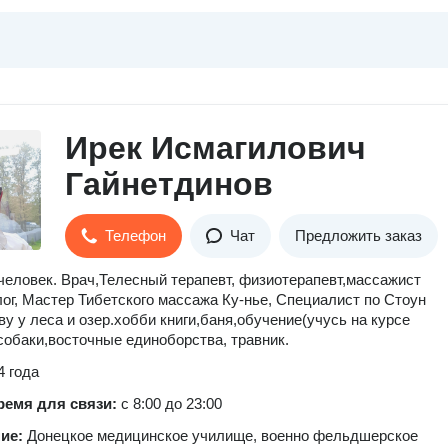
Ирек Исмагилович
Гайнетдинов
Телефон
Чат
Предложить заказ
еловек. Врач,Телесный терапевт, физиотерапевт,массажист
ог, Мастер Тибетского массажа Ку-нье, Специалист по Стоун
ву у леса и озер.хобби книги,баня,обучение(учусь на курсе
обаки,восточные единоборства, травник.
4 года
ремя для связи:
с 8:00 до 23:00
ние:
Донецкое медицинское училище, военно фельдшерское