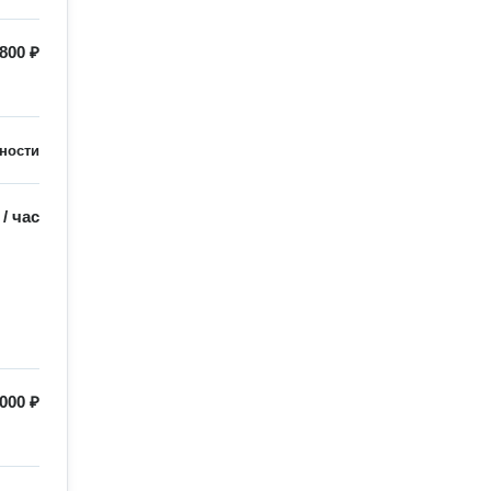
800 ₽
ности
/
час
000 ₽