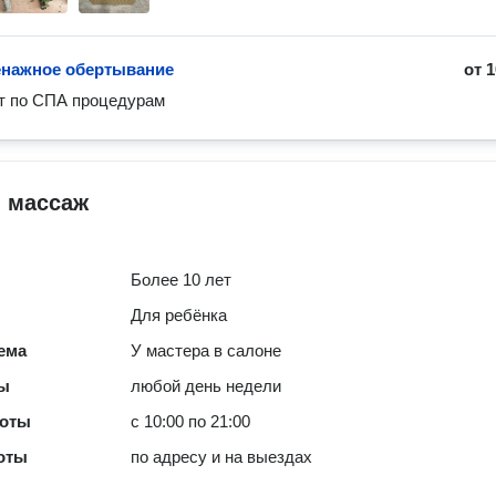
нажное обертывание
от
1
т по СПА процедурам
й массаж
Более 10 лет
Для ребёнка
ема
У мастера в салоне
ты
любой день недели
боты
с 10:00 по 21:00
оты
по адресу и на выездах