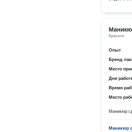
Маникю
Красота
Опыт
Бренд лак
Место при
Дни рабо
Время ра
Место раб
Маникюр ср
Маникюр с