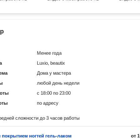
р
Менее года
а
Luxio, beautix
ема
Дома у мастера
ты
любой день недели
боты
с 18:00 по 23:00
оты
по адресу
едней сложности до 3 часов работы
 покрытием ногтей гель-лаком
от
1