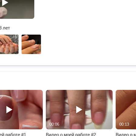
8 лет
00:06
00:13
ей работе #1
Видео о моей работе #2
Видео о 