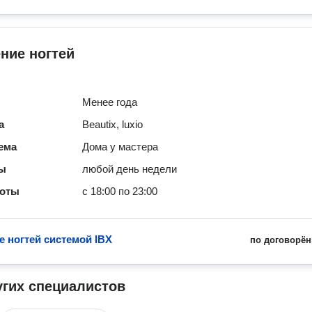
ние ногтей
Менее года
а
Beautix, luxio
ема
Дома у мастера
ты
любой день недели
боты
с 18:00 по 23:00
е ногтей системой IBX
по договорён
угих специалистов