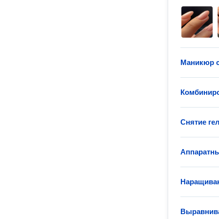
Маникюр с
Комбинир
Снятие гел
Аппаратн
Наращиван
Выравнива