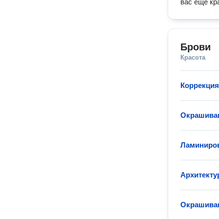
вас ещё кр
Брови
Красота
Коррекция
Окрашиван
Ламиниров
Архитекту
Окрашиван