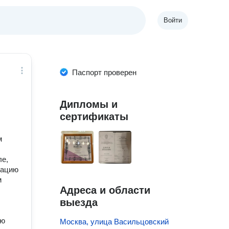
Войти
Паспорт проверен
Дипломы и
сертификаты
м
ле,
кацию
м
Адреса и области
выезда
аю
Москва, улица Васильцовский