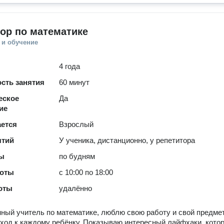
ор по математике
 и обучение
4 года
сть занятия
60 минут
еское
Да
ие
ается
Взрослый
ятий
У ученика, дистанционно, у репетитора
ты
по будням
боты
с 10:00 по 18:00
оты
удалённо
ный учитель по математике, люблю свою работу и свой предмет
ход к каждому ребёнку. Показываю интересный лайфхаки, кото