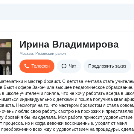
Ирина Владимирова
Москва, Рязанский район
Телефон
Чат
Предложить заказ
математики и мастер бровист. С детства мечтала стать учителе
 в Бьюти сфере Закончила высшее педагогическое образование,
 в школе учителем и поняла, что не хочу работать всегда в шко
ниматься индивидуально с детками и пошла получила квалифи
овиста. Несмотря на то, что мастером бровистом я стала совсе
о очень люблю свою работу, смотрю на прохожих и представляю
у бровей я бы им сделала. Моя работа приносит удовольствие
от процесса, но и когда девочки восхищенные, уходят от меня
 преображению всех жду с удовольствием на процедуры, сдел