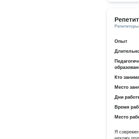
Репетит
Репетиторы
Опыт
Длительно
Педагогич
образован
Кто заним
Место зан
Дни рабо
Время ра
Место раб
Я современ
нахожу под