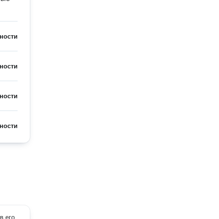
ности
ности
ности
ности
в его