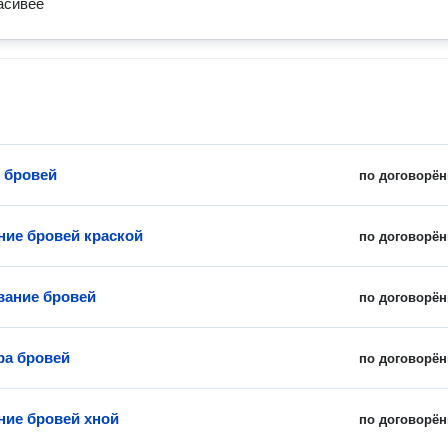
асивее
 бровей
по договорён
ие бровей краской
по договорён
ание бровей
по договорён
ра бровей
по договорён
ие бровей хной
по договорён