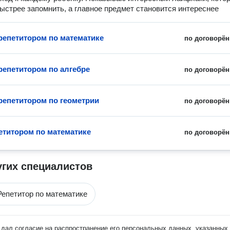
ыстрее запомнить, а главное предмет становится интереснее
 репетитором по математике
по договорён
 репетитором по алгебре
по договорён
 репетитором по геометрии
по договорён
петитором по математике
по договорён
угих специалистов
Репетитор по математике
дал согласие на распространение его персональных данных, указанных 