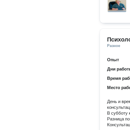
Психол
Разное
Опыт
Дни рабо
Время ра
Место раб
День и вре
консультац
В субботу 
Разница по 
Консультац