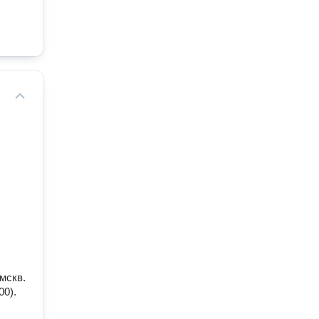
мскв.
00).