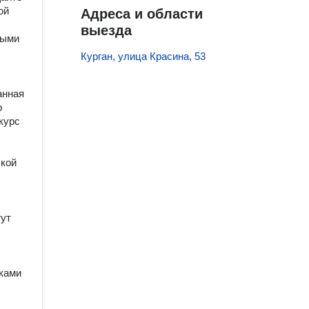
ой
Адреса и области
выезда
выми
Курган, улица Красина, 53
анная
р
курс
.
ской
тут
аками