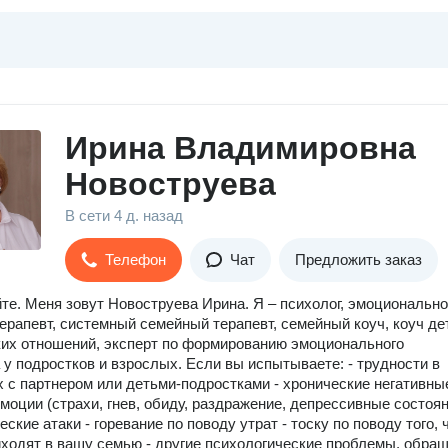
Ирина Владимировна
Новоструева
В сети
4 д. назад
Телефон
Чат
Предложить заказ
те. Меня зовут Новоструева Ирина. Я – психолог, эмоционально
ерапевт, системный семейный терапевт, семейный коуч, коуч де
их отношений, эксперт по формированию эмоционального
 у подростков и взрослых. Если вы испытываете: - трудности в
 с партнером или детьми-подростками - хронические негативны
эмоции (страхи, гнев, обиду, раздражение, депрессивные состоян
ческие атаки - горевание по поводу утрат - тоску по поводу того, 
иходят в вашу семью - другие психологические проблемы, обра