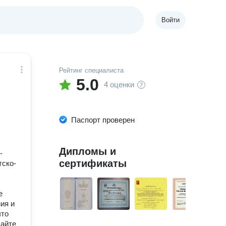
Войти
Рейтинг специалиста
5.0
4 оценки
Паспорт проверен
Дипломы и
-
сертификаты
тско-
е
ия и
что
щайте