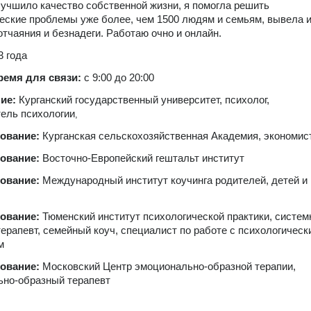
учшило качество собственной жизни, я помогла решить
еские проблемы уже более, чем 1500 людям и семьям, вывела и
отчаяния и безнадеги. Работаю очно и онлайн.
3 года
ремя для связи:
с 9:00 до 20:00
ние:
Курганский государственный университет, психолог,
ель психологии
,
зование:
Курганская сельскохозяйственная Академия, экономис
зование:
Восточно-Европейский гештальт институт
зование:
Международный институт коучинга родителей, детей и
зование:
Тюменский институт психологической практики, систе
ерапевт, семейный коуч, специалист по работе с психологическ
м
зование:
Московский Центр эмоционально-образной терапии,
ьно-образный терапевт