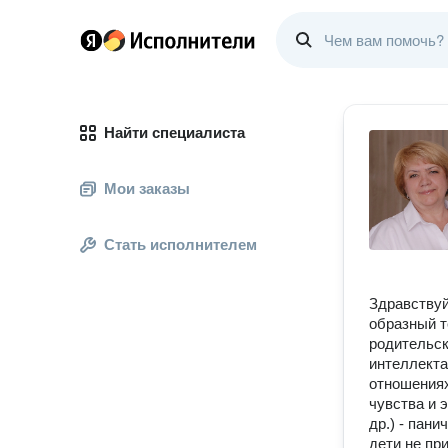
Найти специалиста
Мои заказы
Стать исполнителем
Здравствуй
образный т
родительск
интеллекта
отношениях
чувства и 
др.) - пани
дети не пр