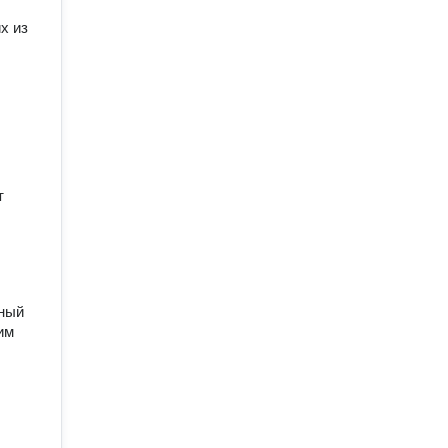
х из
т
мный
им