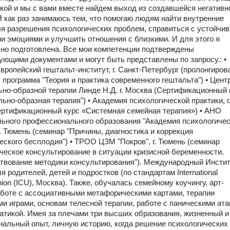
кой и мы с вами вместе найдем выход из создавшейся негативн
Я как раз занимаюсь тем, что помогаю людям найти внутренние
я разрешения психологических проблем, справиться с устойчи
и эмоциями и улучшить отношения с близкими. И для этого я
но подготовлена. Все мои компетенции подтверждены
ующими документами и могут быть представлены по запросу.: •
вропейский гештальт-институт, г. Санкт-Петербург (пролонгиров
программа "Теория и практика современного гештальта") • Цент
но-образной терапии Линде Н.Д. г. Москва (Сертификационный 
ьно-образная терапия") • Академия психологической практики, г
ртификационный курс «Системная семейная терапия») • АНО
ьного профессионального образования "Академия психологиче
 г. Тюмень (семинар "Причины, диагностика и коррекция
еского бесплодия") • ТРОО ЦЗМ "Покров", г. Тюмень (семинар
ческое консультирование в ситуации кризисной беременности.
вование методики консультирования"). Международный Инсти
я родителей, детей и подростков (по стандартам International
ion (ICU), Москва). Также, обучалась семейному коучингу, арт-
аботе с ассоциативными метафорическими картами, терапии
и играми, основам телесной терапии, работе с паническими ат
атикой. Имея за плечами три высших образования, жизненный и
альный опыт, личную историю, когда решение психологических