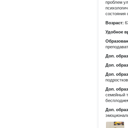
проблем ул
психологич
состояния 
Возраст:
6
Удобное в
Образова
преподават
Доп. обра
Доп. обра
Доп. обра
подростков
Доп. обра
семейный т
бесплодие
Доп. обра
эмоционал