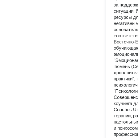
за поддерж
ситуации. 
ресурсы дл
негативным
основатель
соответств
Восточно-Е
обучающая 
эмоциональ
"Эмоционал
Тюмень (Се
дополнител
практики",
психологич
"Психологи
Совершенст
коучинга дл
Coaches Un
терапии, р
настольным
и психосом
профессион