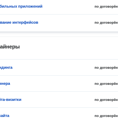
обильных приложений
по договорён
вание интерфейсов
по договорён
зайнеры
ндинга
по договорён
ннера
по договорён
йта-визитки
по договорён
сайта
по договорён