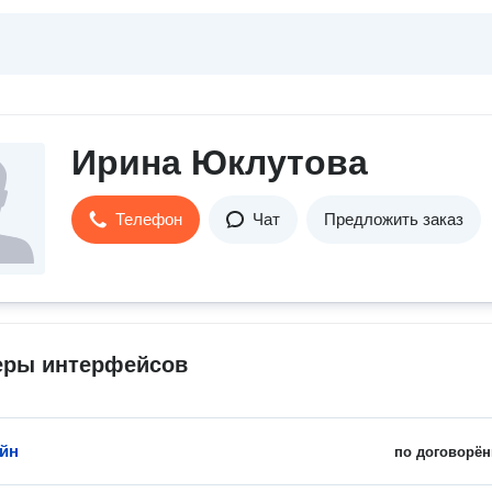
Ирина Юклутова
Телефон
Чат
Предложить заказ
еры интерфейсов
айн
по договорён