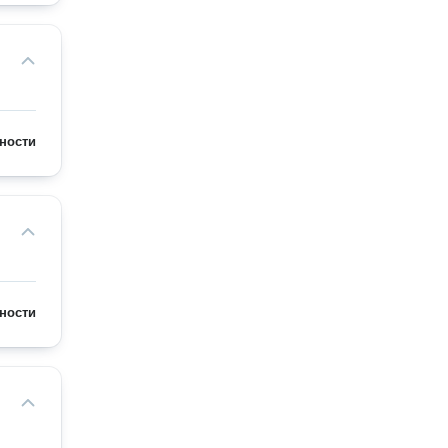
ности
ности