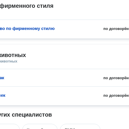
 фирменного стиля
во по фирменному стилю
по договорён
животных
 животных
ак
по договорён
шек
по договорён
угих специалистов