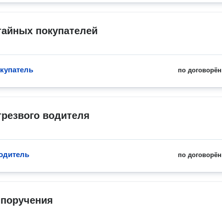
тайных покупателей
купатель
по договорён
трезвого водителя
одитель
по договорён
 поручения