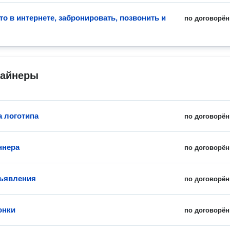
то в интернете, забронировать, позвонить и
по договорён
зайнеры
а логотипа
по договорён
ннера
по договорён
ъявления
по договорён
онки
по договорён