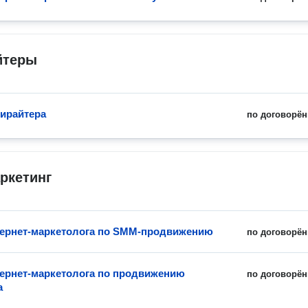
йтеры
пирайтера
по договорён
ркетинг
тернет-маркетолога по SMM-продвижению
по договорён
тернет-маркетолога по продвижению
по договорён
а