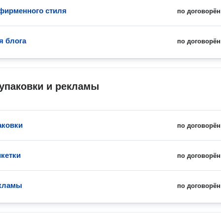
фирменного стиля
по договорён
я блога
по договорён
упаковки и рекламы
аковки
по договорён
икетки
по договорён
екламы
по договорён