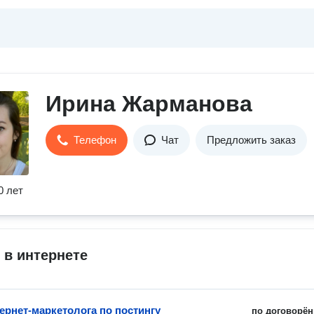
Ирина Жарманова
Телефон
Чат
Предложить заказ
0 лет
 в интернете
ернет-маркетолога по постингу
по договорён