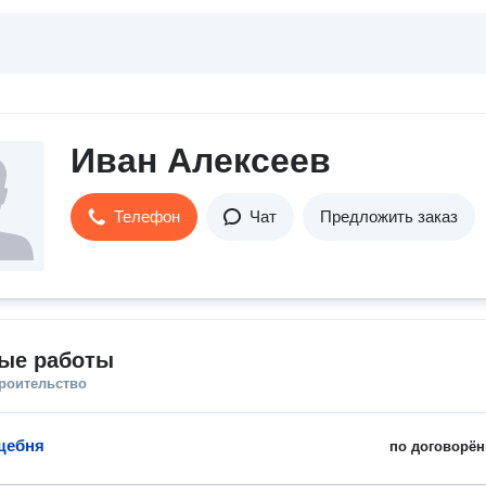
Иван Алексеев
Телефон
Чат
Предложить заказ
ые работы
троительство
щебня
по договорён