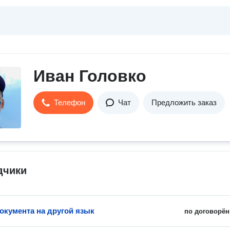
Иван Головко
Телефон
Чат
Предложить заказ
дчики
окумента на другой язык
по договорён