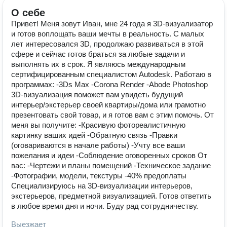
О себе
Привет! Меня зовут Иван, мне 24 года я 3D-визуализатор
и готов воплощать ваши мечты в реальность. С малых
лет интересовался 3D, продолжаю развиваться в этой
сфере и сейчас готов браться за любые задачи и
выполнять их в срок. Я являюсь международным
сертифицированным специалистом Autodesk. Работаю в
программах: -3Ds Max -Corona Render -Abode Photoshop
3D-визуализация поможет вам увидеть будущий
интерьер/экстерьер своей квартиры/дома или грамотно
презентовать свой товар, и я готов вам с этим помочь. От
меня вы получите: -Красивую фотореалистичную
картинку ваших идей -Обратную связь -Правки
(оговариваются в начале работы) -Учту все ваши
пожелания и идеи -Соблюдение оговоренных сроков От
вас: -Чертежи и планы помещений -Техническое задание
-Фотографии, модели, текстуры -40% предоплаты
Специализируюсь на 3D-визуализации интерьеров,
экстерьеров, предметной визуализацией. Готов ответить
в любое время дня и ночи. Буду рад сотрудничеству.
Выезжает