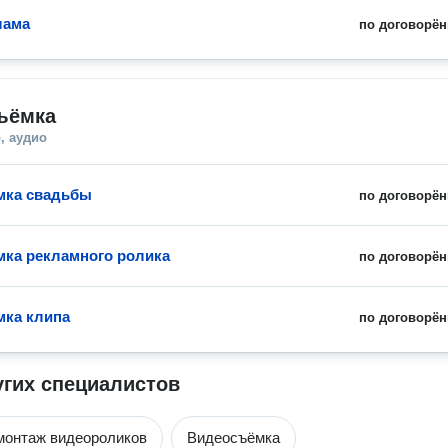
лама
по договорён
ъёмка
, аудио
мка свадьбы
по договорён
ка рекламного ролика
по договорён
ка клипа
по договорён
угих специалистов
монтаж видеороликов
Видеосъёмка