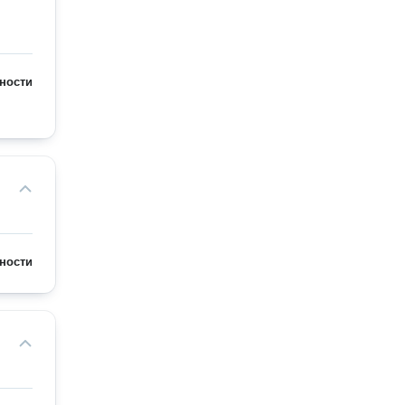
ности
ности