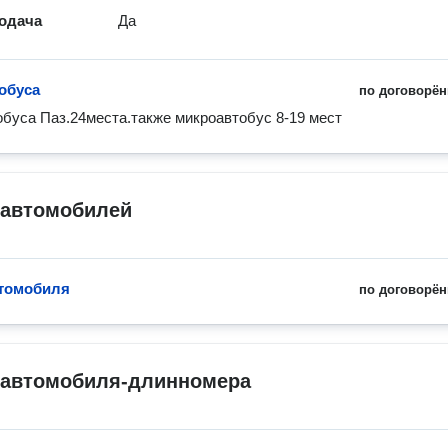
одача
Да
тобуса
по договорён
обуса Паз.24места.также микроавтобус 8-19 мест
 автомобилей
томобиля
по договорён
 автомобиля-длинномера