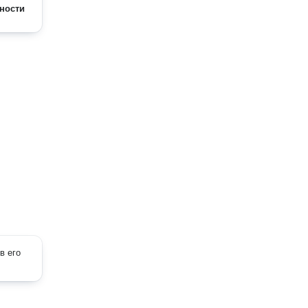
ности
в его