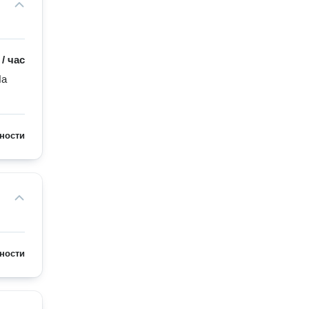
/
час
а 
ности
ности