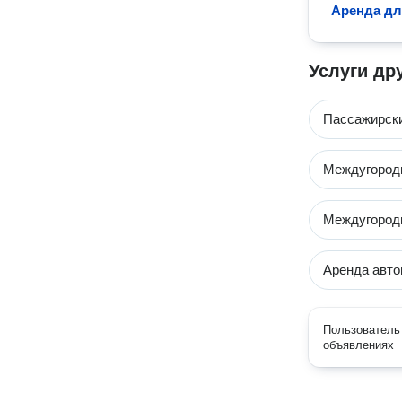
Аренда д
Услуги др
Пассажирски
Междугородн
Междугород
Аренда авт
Пользователь 
объявлениях