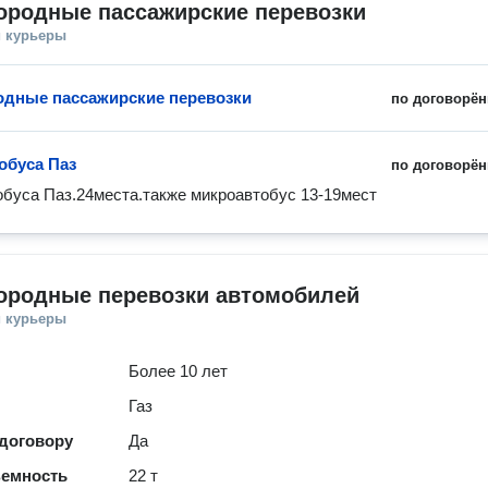
ородные пассажирские перевозки
и курьеры
дные пассажирские перевозки
по договорён
обуса Паз
по договорён
обуса Паз.24места.также микроавтобус 13-19мест
ородные перевозки автомобилей
и курьеры
Более 10 лет
Газ
 договору
Да
ъемность
22 т