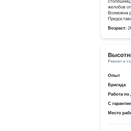
столешниц,
желобов от
Возможна р
Предоставл
Возраст:
2
Высотн
Ремонт и с
Опыт
Бригада
Работа по
С гаранти
Место раб