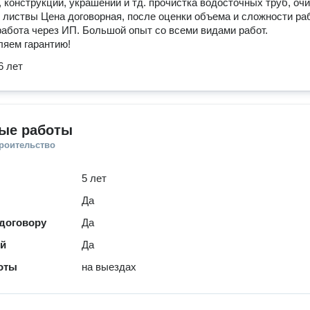
 конструкций, украшений и тд. прочистка водосточных труб, оч
 листвы Цена договорная, после оценки объема и сложности ра
абота через ИП. Большой опыт со всеми видами работ.
яем гарантию!
6 лет
ые работы
троительство
5 лет
Да
 договору
Да
ей
Да
оты
на выездах