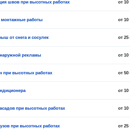
ция швов при высотных работах
от
10
 монтажные работы
от
10
рыш от снега и сосулек
от
25
 наружной рекламы
от
10
н при высотных работах
от
50
ондиционера
от
10
асадов при высотных работах
от
10
узов при высотных работах
от
25