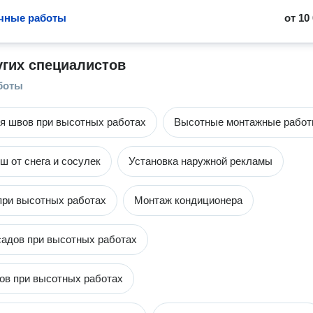
чные работы
от
10
угих специалистов
боты
я швов при высотных работах
Высотные монтажные рабо
ш от снега и сосулек
Установка наружной рекламы
при высотных работах
Монтаж кондиционера
адов при высотных работах
ов при высотных работах