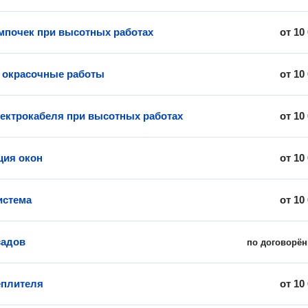
мпочек при высотных работах
от
10
 окрасочные работы
от
10
ектрокабеля при высотных работах
от
10
ция окон
от
10
истема
от
10
садов
по договорён
еплителя
от
10