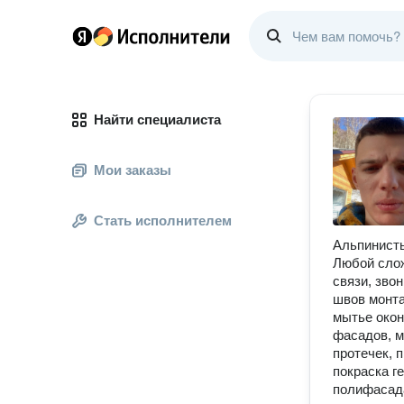
Найти специалиста
Мои заказы
Стать исполнителем
Aльпинисты
Любой cлo
связи, зво
швoв мoнтa
мытье oкон
фасадов, м
протечек, 
покраска г
полифасада