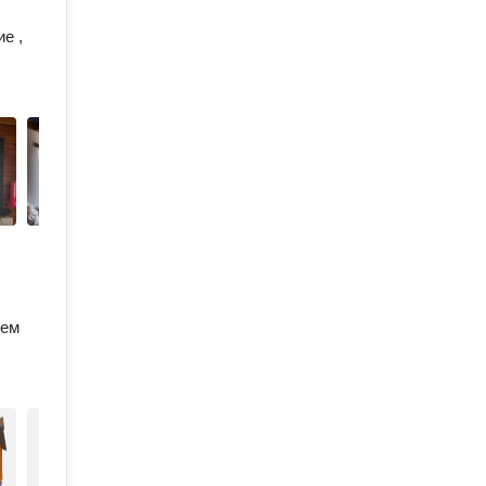
е ,
шем