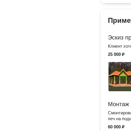
Приме
Эскиз п
Клиент хот
25 000 ₽
Монтаж 
Смонтирова
печ на под
60 000 ₽