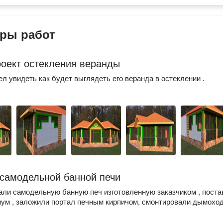
ры работ
роект остекления веранды
ел увидеть как будет выглядеть его веранда в остеклении .
самодельной банной печи
ли самодельную банную печ изготовленную заказчиком , поста
иум , заложили портал печным кирпичом, смонтировали дымоход