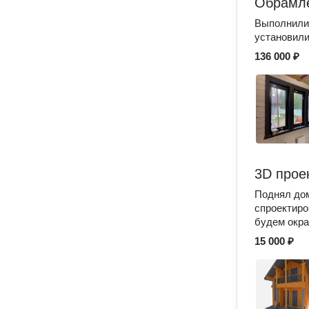
Обрамле
Выполнили 
установили
136 000 ₽
3D прое
Поднял дом
спроектиро
будем окра
15 000 ₽