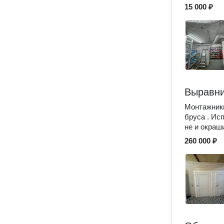
15 000 ₽
Выравни
Монтажники
бруса . Ис
не и окраши
260 000 ₽