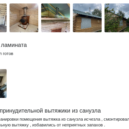
 ламината
л готов
принудительной вытяжики из санузла
анировки помещения вытяжка из санузла исчезла , смонтирова
ьную вытяжку , избавились от неприятных запахов .