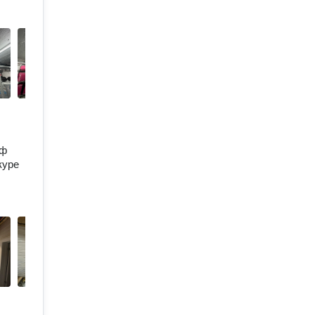
оф
куре