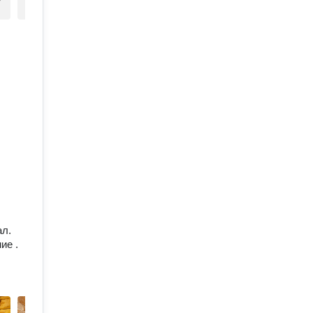
ал.
ие .