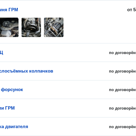
мня ГРМ
от
5
БЦ
по договорён
слосъёмных колпачков
по договорён
 форсунок
по договорён
пи ГРМ
по договорён
ка двигателя
по договорён