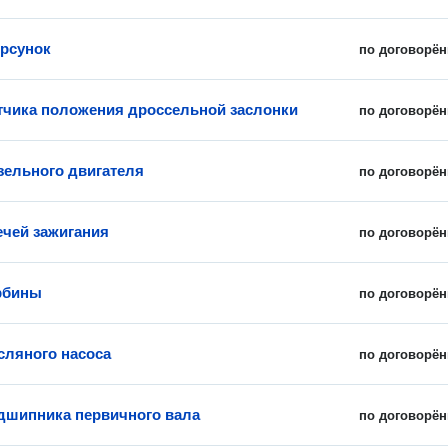
рсунок
по договорён
тчика положения дроссельной заслонки
по договорён
зельного двигателя
по договорён
ечей зажигания
по договорён
рбины
по договорён
сляного насоса
по договорён
дшипника первичного вала
по договорён