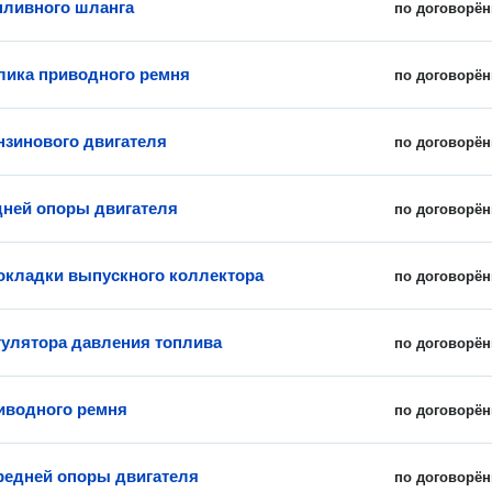
пливного шланга
по договорён
лика приводного ремня
по договорён
нзинового двигателя
по договорён
дней опоры двигателя
по договорён
окладки выпускного коллектора
по договорён
гулятора давления топлива
по договорён
иводного ремня
по договорён
редней опоры двигателя
по договорён