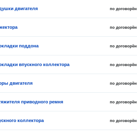
душки двигателя
по договорён
жектора
по договорён
окладки поддона
по договорён
окладки впускного коллектора
по договорён
оры двигателя
по договорён
тяжителя приводного ремня
по договорён
ускного коллектора
по договорён