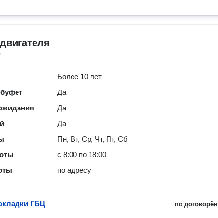
 двигателя
о
Более 10 лет
/буфет
Да
 ожидания
Да
ей
Да
ты
Пн, Вт, Ср, Чт, Пт, Сб
боты
с 8:00 по 18:00
оты
по адресу
окладки ГБЦ
по договорён