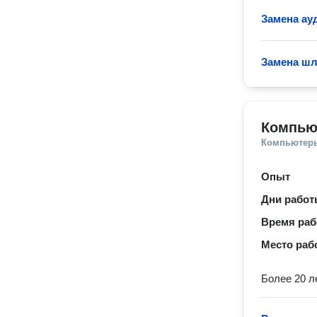
Замена ау
Замена шл
Компью
Компьютеры
Опыт
Дни рабо
Время ра
Место раб
Более 20 л