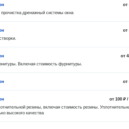
он
от
 прочистка дренажный системы окна
он
от
створки.
он
от
4
нитуры. Включая стоимость фурнитуры. 
он
от
он
от
100 ₽
отнительной резины, включая стоимость резины. Уплотнительна
ько высокого качества