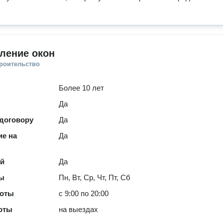
ление окон
троительство
Более 10 лет
Да
 договору
Да
е на
Да
ей
Да
ты
Пн, Вт, Ср, Чт, Пт, Сб
боты
с 9:00 по 20:00
оты
на выездах