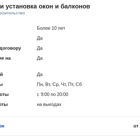
и установка окон и балконов
троительство
Более 10 лет
Да
 договору
Да
е на
Да
ей
Да
ты
Пн, Вт, Ср, Чт, Пт, Сб
боты
с 9:00 по 20:00
оты
на выездах
он
от