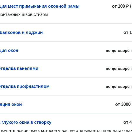
ция мест примыкания оконной рамы
от
100 ₽
монтажных швов стизом
балконов и лоджий
от
1
ция окон
по договорён
тделка панелями
по договорён
отделка профнастилом
по договорён
яция окон
от
3000
 глухого окна в створку
от
4
окупать новое окно, которое у вас не открывается предлагаю вам