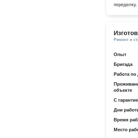
переделку. 
Изготов
Ремонт и с
Опыт
Бригада
Работа по
Проживани
объекте
С гаранти
Дни рабо
Время ра
Место раб