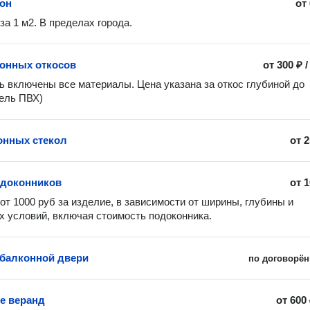
он
от
за 1 м2. В пределах города.
онных откосов
от
300 ₽
ь включены все материалы. Цена указана за откос глубиной до 
ель ПВХ)
онных стекол
от
2
одоконников
от
1
от 1000 руб за изделие, в зависимости от ширины, глубины и 
х условий, включая стоимость подоконника. 
 балконной двери
по договорён
е веранд
от
600