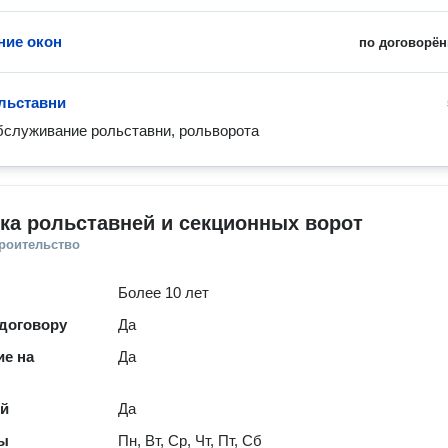
ние окон
по договорён
льставни
бслуживание рольставни, рольворота
ка рольставней и секционных ворот
троительство
Более 10 лет
 договору
Да
е на
Да
ей
Да
ты
Пн, Вт, Ср, Чт, Пт, Сб