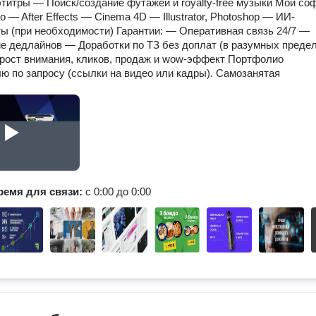
бтитры — Поиск/создание футажей и royalty-free музыки Мой со
o — After Effects — Cinema 4D — Illustrator, Photoshop — ИИ-
ы (при необходимости) Гарантии: — Оперативная связь 24/7 —
 дедлайнов — Доработки по ТЗ без доплат (в разумных предел
 рост внимания, кликов, продаж и wow-эффект Портфолио
ю по запросу (ссылки на видео или кадры). Самозанятая
ремя для связи:
с 0:00 до 0:00