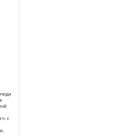
 люди
е
той
.ч. с
и,