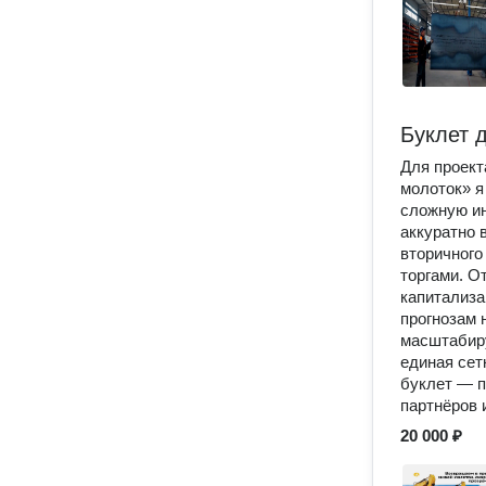
Буклет 
Для проект
молоток» я
сложную ин
аккуратно 
вторичного
торгами. О
капитализа
прогнозам 
масштабиру
единая сет
буклет — п
партнёров 
20 000 ₽