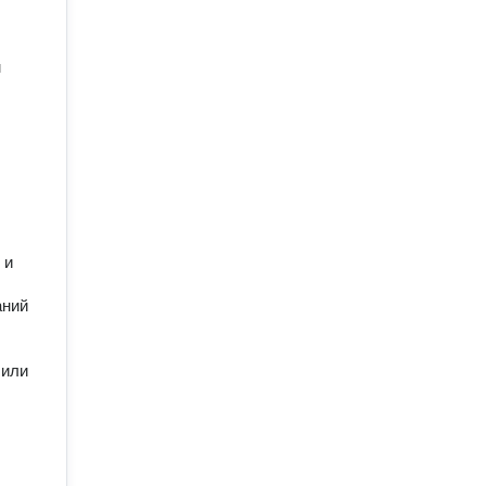
м
 и
аний
 или