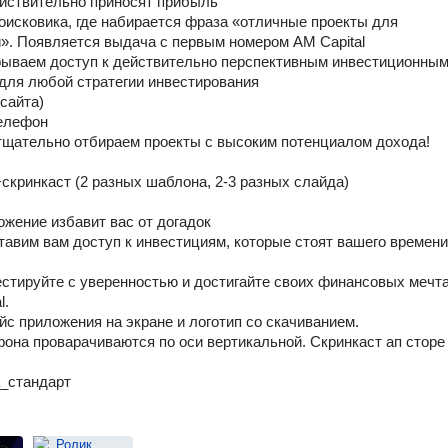
йствительно приносят прибыль
поисковика, где набирается фраза «отличные проекты для
». Появляется выдача с первым номером AM Capital
рываем доступ к действительно перспективным инвестиционны
для любой стратегии инвестирования
 сайта)
телефон
тщательно отбираем проекты с высоким потенциалом дохода!
скринкаст (2 разных шаблона, 2-3 разных слайда)
жение избавит вас от догадок
авим вам доступ к инвестициям, которые стоят вашего времени
естируйте с уверенностью и достигайте своих финансовых мечт
l.
йс приложения на экране и логотип со скачиванием.
фона проварачиваются по оси вертикальной. Скринкаст ап сторе
а_стандарт