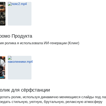
ромо Продукта
ия ролика я использовала ИИ-генерации (Клинг)
олик для сёрфстанции
делать ролик, используя динамично меняющиеся слайды под л
редать стильную, уютную, брутальную, релаксную атмосферу