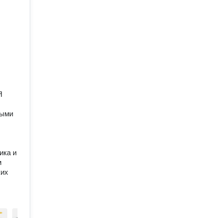
Я
выми
ика и
м
ких