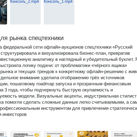
для рынка спецтехники
а федеральной сети офлайн-аукционов спецтехники «Русский
 структурировала и визуализировала бизнес-план, превратив
вестиционную аналитику в наглядный и убедительный буклет. 
выстроила логику подачи: от проблематики «чёрного ящика»
 рынка и текущих трендов к конкретному офлайн-решению с жи
тдельное внимание уделила отображению трёх источников
ции, пошаговому roadmap запуска и прозрачным финансовым
на 3 года, чтобы подчеркнуть быструю окупаемость и
емость модели. Визуальные акценты, индустриальная стилист
ка помогли сделать сложные данные легко считываемыми, а са
рофессиональным инструментом для привлечения стратегичес
и инвесторов