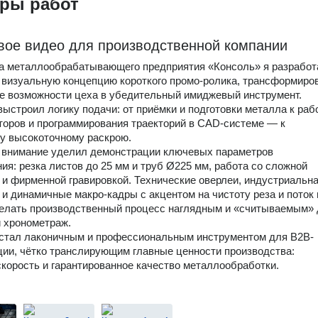
ры работ
ое видео для производственной компании
а металлообрабатывающего предприятия «Консоль» я разработ
 визуальную концепцию короткого промо-ролика, трансформиро
е возможности цеха в убедительный имиджевый инструмент.
выстроил логику подачи: от приёмки и подготовки металла к раб
оров и программирования траекторий в CAD-системе — к
у высокоточному раскрою.
 внимание уделил демонстрации ключевых параметров
ия: резка листов до 25 мм и труб Ø225 мм, работа со сложной
 и фирменной гравировкой. Технические оверлеи, индустриальн
 и динамичные макро-кадры с акцентом на чистоту реза и поток 
елать производственный процесс наглядным и «считываемым»
й хронометраж.
стал лаконичным и профессиональным инструментом для B2B-
ии, чётко транслирующим главные ценности производства:
скорость и гарантированное качество металлообработки.