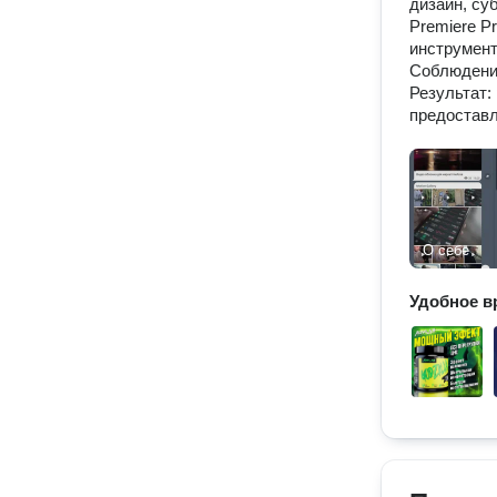
дизайн, су
Premiere Pr
инструмент
Соблюдение
Результат:
предоставл
О себе
Удобное в