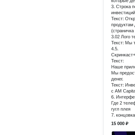
которые де
3. Строка 
инвестиций
Текст: Отк
продуктам 
(страничка
3.02 Лого 
Текст: Мы 
4.5.
Скринкаст+
Текст:
Наше прило
Мы предост
денег.
Текст: Инв
с AM Capita
6. Интерфе
Где 2 теле
гугл плея
7. концовк
15 000 ₽