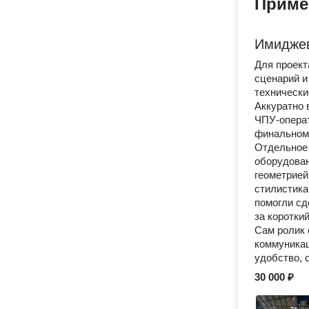
Приме
Имиджев
Для проект
сценарий и
технически
Аккуратно 
ЧПУ-операт
финальном
Отдельное
оборудован
геометрией
стилистика
помогли сд
за коротки
Сам ролик 
коммуникац
удобство, 
30 000 ₽