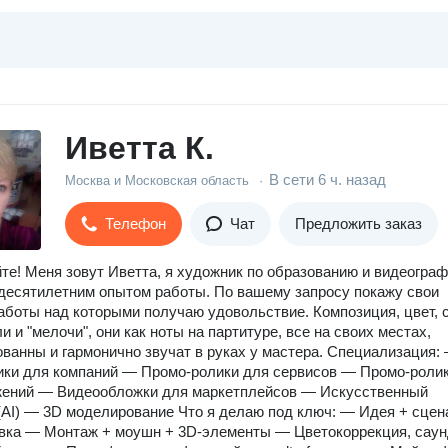
Иветта К.
В сети
6 ч. назад
Москва и Московская область
·
Телефон
Чат
Предложить заказ
те! Меня зовут Иветта, я художник по образованию и видеограф
десятилетним опытом работы. По вашему запросу покажу свои
работы над которыми получаю удовольствие. Композиция, цвет, с
и и "мелочи", они как ноты на партитуре, все на своих местах,
ванны и гармонично звучат в руках у мастера. Специализация:
ки для компаний — Промо-ролики для сервисов — Промо-роли
жений — Видеообложки для маркетплейсов — Искусственный
(AI) — 3D моделирование Что я делаю под ключ: — Идея + сцен
вка — Монтаж + моушн + 3D-элементы — Цветокоррекция, саун