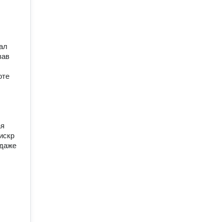
ал
вав
оте
ая
искр
 даже