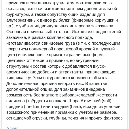
приманок и свинцовых грузил для монтажа джиговых
оснасток, включая изготовление к ним дополнительной
фурнитуры, а также сопутствующих изделий для
альтернативных видов рыбалки (фидерные кормушки и
пр.), с учётом индивидуальных интересов заказчиков.
Основная причина выбрать нас: Исходя из предпочтений
заказчика, в рамках комплексного подхода,
изготавливаются свинцовые груза (в т.ч. с последующим
покрытием полимерной порошковой краской в нужный
цвет) и силиконовые приманки различных форм,
цветовых оттенков и приманки, во внутренний
структурный состав которых добавляются вкусо-
ароматические добавки и аттрактанты, привлекающие
хищника с учётом натурального кормового объекта.
Дополнительная причина выбрать нас: В качестве
дополнительной опции, для заказчиков внедрена
возможность бесплатного выбора желаемой жёсткости
силикона (твёрдости по шкале Шора А): мягкий (soft),
средний (medium) или твердый (hard), исходя из условий
возможного применения приманки с учетом её размера,
оснащаемой огрузки, глубины, течения и прочих факторов
Адрес