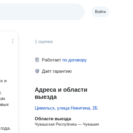
Войти
1 оценка
Работает
по договору
Даёт гарантию
х и
Адреса и области
,
выезда
ких
овых
Цивильск, улица Никитина, 2Б
Области выезда
Чувашская Республика — Чувашия
года.