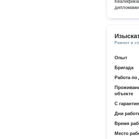
Квалифика
дипломами,
Изыска
Ремонт и с
Опыт
Бригада
Работа по
Проживани
объекте
С гаранти
Дни рабо
Время ра
Место раб