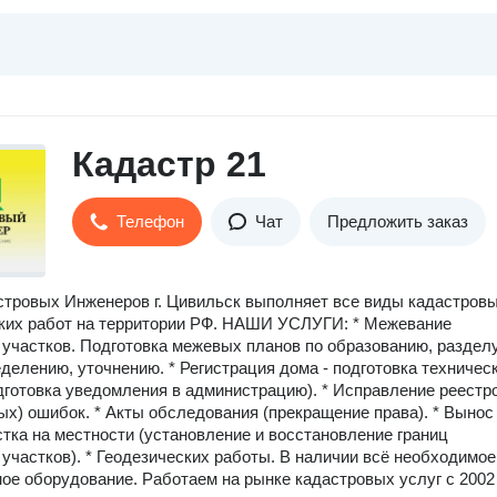
Кадастр 21
Телефон
Чат
Предложить заказ
тровых Инженеров г. Цивильск выполняет все виды кадастровы
ких работ на территории РФ. НАШИ УСЛУГИ: * Межевание
участков. Подготовка межевых планов по образованию, разделу
делению, уточнению. * Регистрация дома - подготовка техничес
дготовка уведомления в администрацию). * Исправление реестр
ых) ошибок. * Акты обследования (прекращение права). * Вынос
стка на местности (установление и восстановление границ
участков). * Геодезических работы. В наличии всё необходимое
ое оборудование. Работаем на рынке кадастровых услуг с 2002 