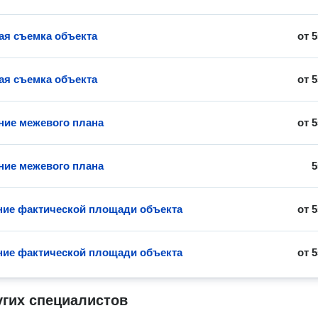
ая съемка объекта
от
5
ая съемка объекта
от
5
ние межевого плана
от
5
ние межевого плана
5
ие фактической площади объекта
от
5
ие фактической площади объекта
от
5
угих специалистов