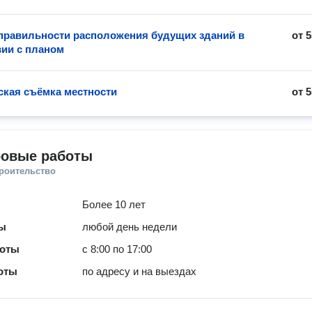
правильности расположения будущих зданий в
от
5
вии с планом
ская съёмка местности
от
5
ровые работы
троительство
Более 10 лет
ты
любой день недели
боты
с 8:00 по 17:00
оты
по адресу и на выездах