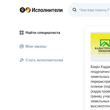
Найти специалиста
Мои заказы
Стать исполнителем
Бюро Кадас
геодезичес
земельных 
перераспре
планов (по
(кадастров
границ уча
земельных 
высокоточн