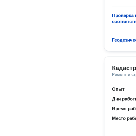
Проверка 
соответст
Геодезиче
Кадаст
Ремонт и с
Опыт
Дни рабо
Время ра
Место раб