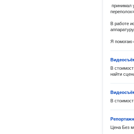
 принимал участие в качестве видеографа в съёмке телепередачи «Свадебный 
переполох»
В работе и
аппаратуру
Я помогаю 
Видеосъём
В стоимост
найти сцен
Видеосъём
В стоимост
Репортажн
Цена Без 