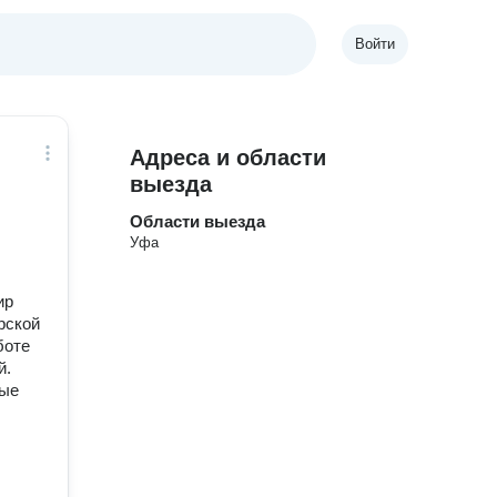
Войти
Адреса и области
выезда
Области выезда
Уфа
ир
рской
боте
й.
мые