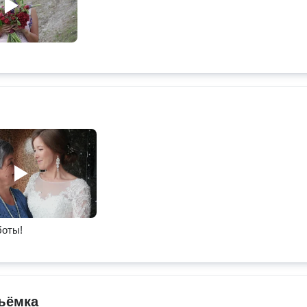
боты!
ъёмка