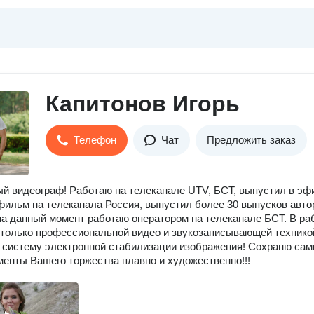
Капитонов Игорь
Телефон
Чат
Предложить заказ
й видеограф! Работаю на телеканале UTV, БСТ, выпустил в эф
фильм на телеканала Россия, выпустил более 30 выпусков авто
на данный момент работаю оператором на телеканале БСТ. В ра
только профессиональной видео и звукозаписывающей технико
систему электронной стабилизации изображения! Cохраню са
енты Вашего торжества плавно и художественно!!!