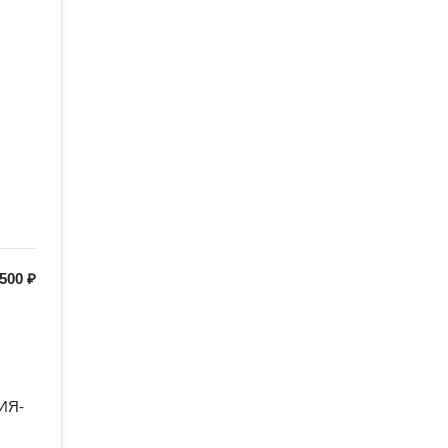
500 ₽
ИЯ- 