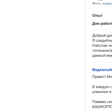
Фото, видео
Опыт
Дни рабо
Добрый де
Я свадебн
Работаю на
телеканала
данный мом
Видеосъё
Привет! Мен
В каждую с
уникален и 
Помимо св
БАШКОРТОС