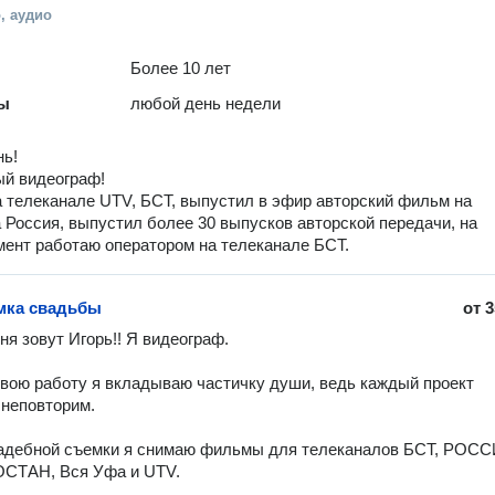
, аудио
Более 10 лет
ты
любой день недели
нь!
ый видеограф!
 телеканале UTV, БСТ, выпустил в эфир авторский фильм на
 Россия, выпустил более 30 выпусков авторской передачи, на
ент работаю оператором на телеканале БСТ.
мка свадьбы
от
3
я зовут Игорь!! Я видеограф. 

вою работу я вкладываю частичку души, ведь каждый проект 
неповторим. 

адебной съемки я снимаю фильмы для телеканалов БСТ, РОСС
ТАН, Вся Уфа и UTV. 
