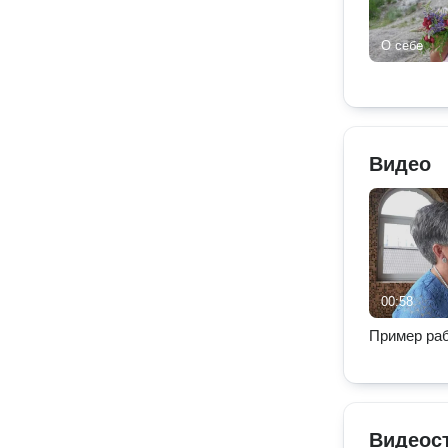
О себе
Видео
00:58
Пример ра
Видеос