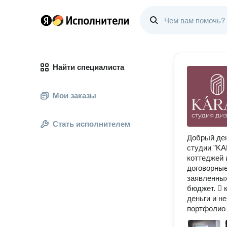
Найти специалиста
Мои заказы
Стать исполнителем
Добрый ден
студии "KA
коттеджей 
договорные
заявленны
бюджет.  
деньги и н
портфолио