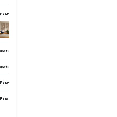
 ₽
/
м²
ности
ности
 ₽
/
м²
 ₽
/
м²