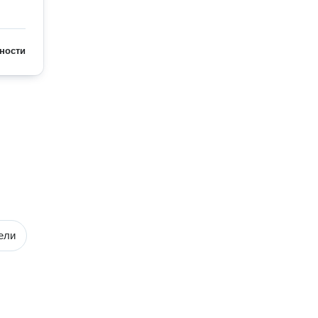
ности
ели