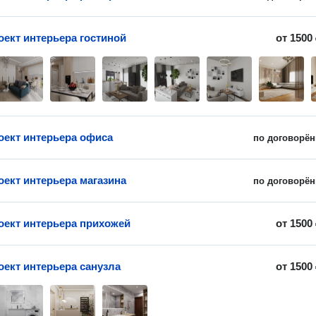
оект интерьера гостиной
от
1500
оект интерьера офиса
по договорён
оект интерьера магазина
по договорён
оект интерьера прихожей
от
1500
оект интерьера санузла
от
1500