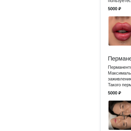
пользуетес
5000 ₽
Пермане
Перманентн
Максимальн
заживлени
Такого перм
5000 ₽