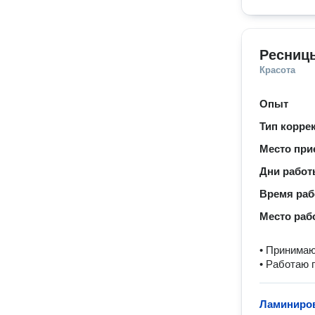
Ресниц
Красота
Опыт
Тип корре
Место при
Дни рабо
Время ра
Место раб
• Принимаю
• Работаю 
Ламиниров