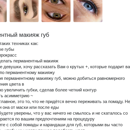
нтный макияж губ
таких техниках как:
ые губы
прокрасс
делать перманентный макияж
е девушки, хочу рассказать Вам о крутых +, которые подарит в
по перманентному макияжу
ря перманентному макияжу губ, можно добиться равномерного
ния цвета в
но увеличить губки, сделав более четкий контур
ть асимметрию ~
главное, это то, что не придётся вечно переживать за помаду. Н
и она от маски или после еды
будете уверены, что у вас ничего не смылось и не скаталось со
рается по вашим предпочтениям на процедуру
ите с собой помады и карандаши для губ, которыми вы часто