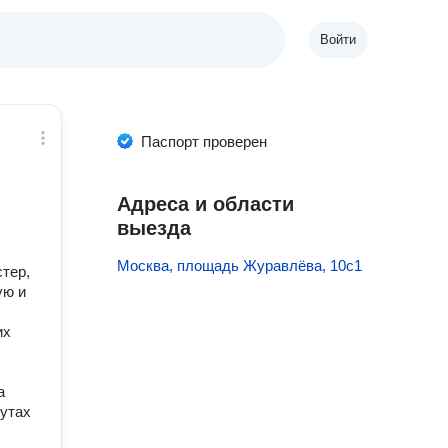
Войти
Паспорт проверен
Адреса и области
выезда
Москва, площадь Журавлёва, 10с1
стер,
ую и
их
а
утах