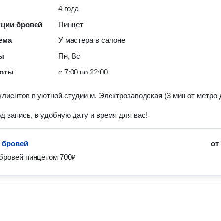
4 года
кции бровей
Пинцет
ема
У мастера в салоне
ты
Пн, Вс
боты
с 7:00 по 22:00
лиентов в уютной студии м. Электрозаводская (3 мин от метро 
д запись, в удобную дату и время для вас!
 бровей
от
бровей пинцетом 700₽