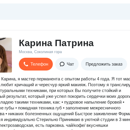
Карина Патрина
Москва, Соколиная гора
Телефон
Чат
Предложить заказ
 Карина, я мастер перманента с опытом работы 4 года. Я тот ма
 любит кричащий и чересчур яркий макияж. Поэтому я транслир
туральными техниками, при которых Вы получите стойкий и
ый результат, который уже успел покорить сердечки моих дорог
Владею такими техниками, как: • пудровое напыление бровей •
е губы • помадная техника губ • заполнение межресничного
ва • никаких болезненных ощущений ️Быстрое заживление Форм
я индивидуально Стерильно Принимаю в уютной студии в 3 мин
лектрозаводская, есть парковка. чай/кофе/ вкусняшки