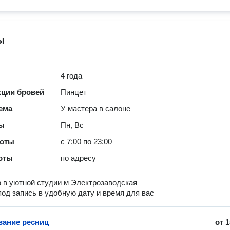
ы
4 года
кции бровей
Пинцет
ема
У мастера в салоне
ты
Пн, Вс
боты
с 7:00 по 23:00
оты
по адресу
 в уютной студии м Электрозаводская
под запись в удобную дату и время для вас
ание ресниц
от
1