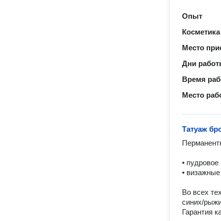
Опыт
Косметика
Место при
Дни рабо
Время ра
Место раб
Татуаж бр
Перманентн
• пудровое
• визажные
Во всех те
синих/рыжи