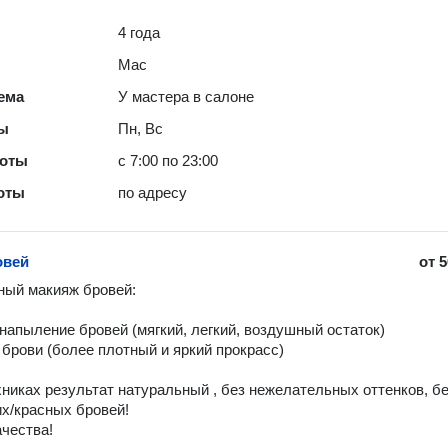
4 года
Mac
ема
У мастера в салоне
ты
Пн, Вс
боты
с 7:00 по 23:00
оты
по адресу
овей
от
5
ый макияж бровей:

 напыление бровей (мягкий, легкий, воздушный остаток) 

 брови (более плотный и яркий прокрасс) 

хниках результат натуральный , без нежелательных оттенков, бе
х/красных бровей! 
