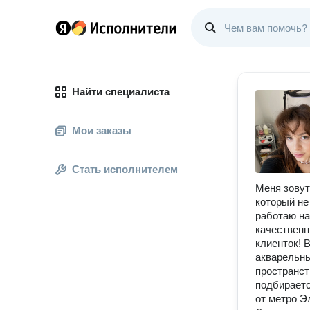
Найти специалиста
Мои заказы
Стать исполнителем
Меня зовут
который не
работаю на
качественн
клиенток! 
акварельны
пространст
подбираетс
от метро Э