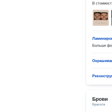
В стоимост
Ламиниров
Больше фот
Окрашиван
Реконструк
Брови
Красота