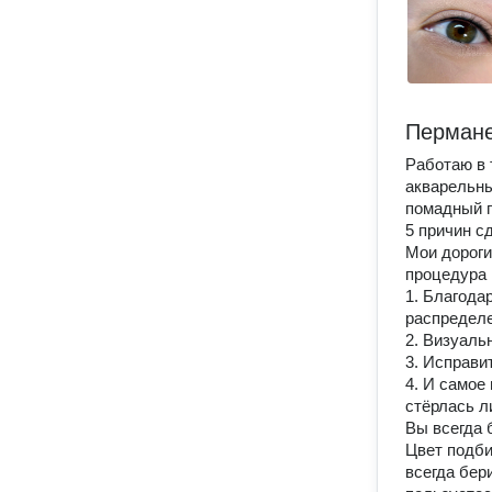
Пермане
Работаю в 
акварельн
помадный 
5 причин с
Мои дороги
процедура 
1. Благода
распределе
2. Визуаль
3. Исправи
4. И самое 
стёрлась л
Вы всегда 
Цвет подби
всегда бер