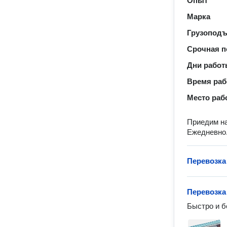
Опыт
Марка
Грузопод
Срочная п
Дни рабо
Время ра
Место раб
Приедим на
Ежедневно
Перевозка
Перевозка
Быстро и б