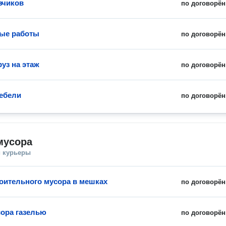
зчиков
по договорён
ые работы
по договорён
уз на этаж
по договорён
ебели
по договорён
мусора
и курьеры
оительного мусора в мешках
по договорён
ора газелью
по договорён