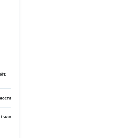
ёт.
ности
/
час