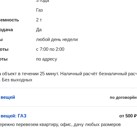
3 года
Газ
ъемность
2 т
одача
Да
ты
любой день недели
боты
с 7:00 по 2:00
оты
по адресу
 объект в течении 25 минут. Наличный расчёт безналичный расч
. Без выходных
 вещей
по договорён
 вещей: ГАЗ
от
500 ₽
ережно перевезем квартиру, офис, дачу любых размеров