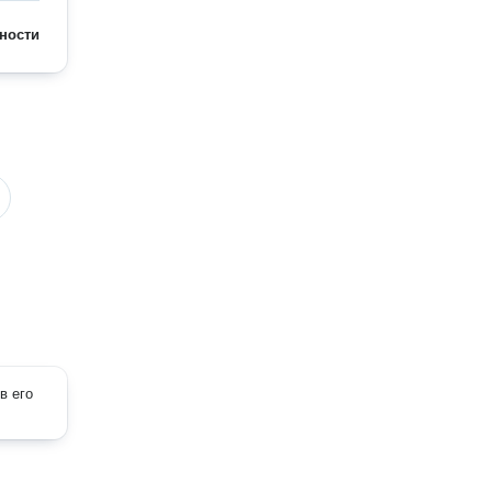
ности
в его